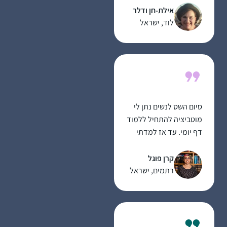
שמחזק את ההתמדה של
מרגעים של "אהה, מפה
אילת-חן ודלר
כולנו. כל פניה ושאלה
זה הגיע!” ומהאתגר
לוד, ישראל
נענית בזריזות ויסודיות.
האינטלקטואלי
תודה גם למגי על כל
העזרה.
סיום השס לנשים נתן לי
מוטביציה להתחיל ללמוד
דף יומי. עד אז למדתי
גמרא בשבתות ועשיתי
כמה סיומים. אבל לימוד
קרן פוגל
יומיומי זה שונה לגמרי
רתמים, ישראל
ופתאום כל דבר שקורה
בחיים מתקשר לדף
היומי.