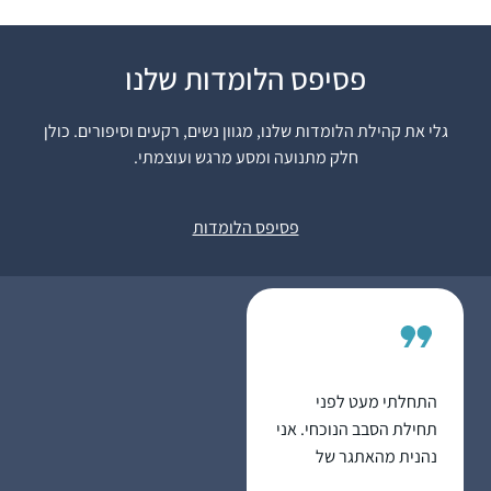
פסיפס הלומדות שלנו
רבנית מישל הציתה אש
התלמוד בלבבות בביניני
גלי את קהילת הלומדות שלנו, מגוון נשים, רקעים וסיפורים. כולן
האומה ואני נדלקתי. היא
חלק מתנועה ומסע מרגש ועוצמתי.
פתחה פתח ותמכה
במתחילות כמוני ואפשרה
שרה אבר
לנו להתקדם בצעדים
נתניה, ישראל
פסיפס הלומדות
נכונים וטובים. הקימה
מערך שלם שמסובב את
הלומדות בסביבה תומכת
וכך נכנסתי למסלול
לימוד מעשיר שאין כמוה.
הדרן יצר קהילה גדולה
התחלתי מעט לפני
וחזקה שמאפשרת
תחילת הסבב הנוכחי. אני
התקדמות מכל נקודת
נהנית מהאתגר של
מוצא. יש דיבוק לומדות
להמשיך להתמיד,