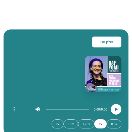
חולין סח
0:00
0:00
2x
1.5x
1.25x
1x
0.5x