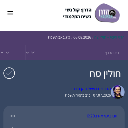
דלג
תוכן
הדף
היומי – חולין צח
/
06.08.2026
/
כ״ג באב תשפ״ו
חולין סח
הרבנית מישל כהן פרבר
07.07.2026 | כ״ב בתמוז תשפ״ו
זום בימי א-ו ב6:20