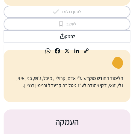
לסמן כנלמד
לעקוב
לַחֲלוֹק
הלימוד החודש מוקדש ע”י אדם, קרולין, מיכל, ג’וש, בני, איזי,
גלי, זואי, ז’קי ויהודה לע”נ גיטל בת קרינדל ובנימין בנציון.
העמקה