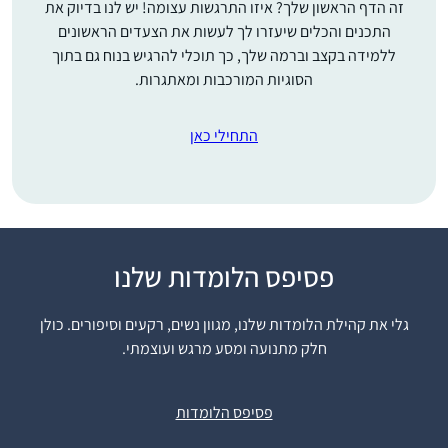
זה הדף הראשון שלך? איזו התרגשות עצומה! יש לנו בדיוק את
התכנים והכלים שיעזרו לך לעשות את הצעדים הראשונים
ללמידה בקצב וברמה שלך, כך תוכלי להרגיש בנוח גם בתוך
הסוגיות המורכבות ומאתגרות.
התחילי כאן
פסיפס הלומדות שלנו
התחלתי ללמוד בסבב
הנוכחי לפני כשנתיים
גלי את קהילת הלומדות שלנו, מגוון נשים, רקעים וסיפורים. כולן
.הסביבה מתפעלת
חלק מתנועה ומסע מרגש ועוצמתי.
ותומכת מאוד. אני
משתדלת ללמוד מכל
יעל אשר
ההסכתים הנוספים שיש
יהוד, ישראל
פסיפס הלומדות
באתר הדרן. אני עורכת