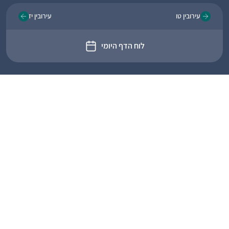
עירובין טו
עירובין יז
לוח הדף היומי