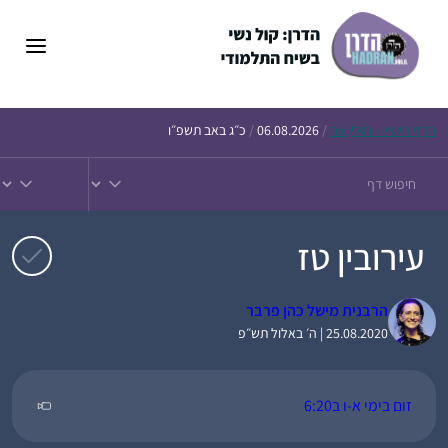
דלג
תוכן
הדף
היומי – חולין צח
/
06.08.2026
/
כ״ג באב תשפ״ו
עירובין טז
הרבנית מישל כהן פרבר
25.08.2020 | ה׳ באלול תש״פ
זום בימי א-ו ב6:20