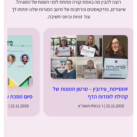
רוצה להבין מה באמת קורה מתחת לפני השטח של הסוגיה?
שיעורים, פודקאסטים והרחבות של מיטב המורות שלנו יפתחו לך
עוד זוויות וכיווני חשיבה.
#מסיימת_עירובין – סרטון תמונות של
סיום מסכת עירוב
קהילת לומדות הדף
22.11.2020 | ו׳ בכסלו תשפ״א
22.11.2020 | ו׳ בכסלו תשפ״א