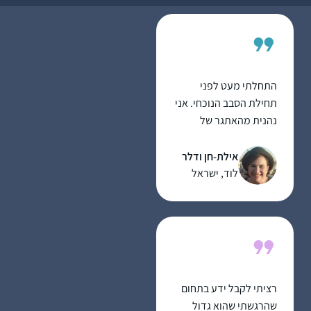
כל סיום מסכת שיעור
בביתי לכ20 נשים
שמחכות בקוצר רוח
למפגשים האלו.
התחלתי מעט לפני
תחילת הסבב הנוכחי. אני
נהנית מהאתגר של
להמשיך להתמיד,
מרגעים של "אהה, מפה
אילת-חן ודלר
זה הגיע!” ומהאתגר
לוד, ישראל
האינטלקטואלי
רציתי לקבל ידע בתחום
שהרגשתי שהוא גדול