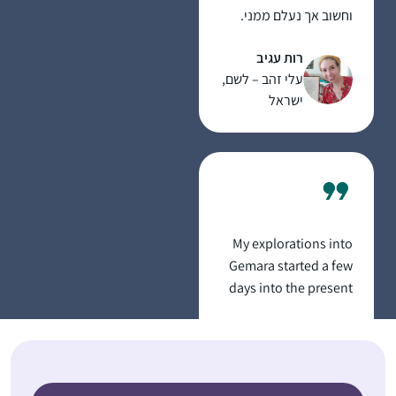
וחשוב אך נעלם ממני.
הלימוד מעניק אתגר
רות עגיב
וסיפוק ומעמיק את
עלי זהב – לשם,
תחושת השייכות שלי
ישראל
לתורה וליהדות
My explorations into
Gemara started a few
days into the present
cycle. I binged learnt
סוזן כשדן
and become addicted.
חשמונאים,
I’m fascinated by the
Israel
rich "tapestry” of