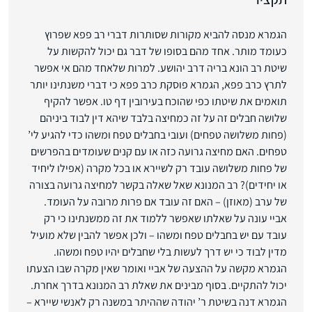
הגמרא מנסה להביא מקורות שסותרות דברי רב פפא שפרוץ
כעומד מותר. אחד מהם בסופו של דבר גם יכול להקשות על
שיטת רב הונא בריה דרב יהושע. למרות שלאחד מהם אי אפשר
לתרץ כרב פפא, הגמרא פוסקת כרב פפא כי דברי משנתינו יותר
תואמים את שיטתו כפי שהוכח בעירובין דף טו. אפשר להקיף
שלושה חבלים זה על זה כמחיצה בלבד שיהא דין לבוד ביניהם
(פחות משלושה טפחים) ועובי בחבלים טפח ומשהו כדי להגיע לי’
טפחים. האם מחיצה גרועה כזה או עם קנים שעומדים בהפרשים
של פחות משלושה עובד רק לשיירא או בכל מקרה (אפילו ליחיד
או יחידים)? רב המנונא שאל שאלה בקשר למחיצה גרועה בצורה
של ערב (מאוזן) – האם זה עובד אם פרות מרובה על העומד.
אביי עונה על שאלתו שאפשר ללמוד את זה ממשנתינו כי רק
עובד עם יש בחבלים טפח ומשהו – ולכן אפשר להבין שלא מועיל
מדין לבוד כי יש דרך לעשות בלי שחבלים יהיו טפח ומשהו.
הגמרא מקשה על ההצעה של אביי ואומר שאין מקרה שבו הצעתו
יכול להתקיים. בסוף מבינים את שאלת רב המנונא בדרך אחרת.
הגמרא דנה בשיטת ר’ יהודה שההיתר במשנה רק לאנשי שיירא –