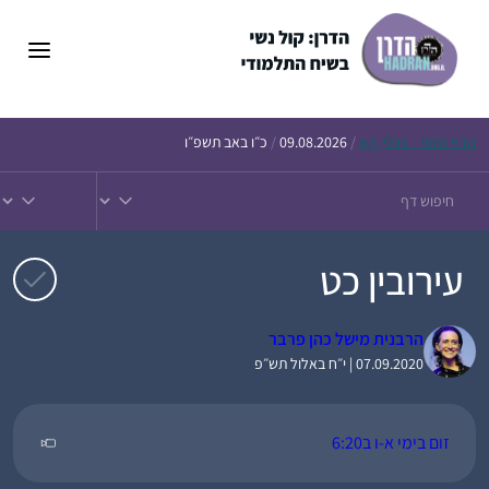
דלג
תוכן
הדף
היומי – חולין קא
/
09.08.2026
/
כ״ו באב תשפ״ו
עירובין כט
הרבנית מישל כהן פרבר
07.09.2020 | י״ח באלול תש״פ
זום בימי א-ו ב6:20