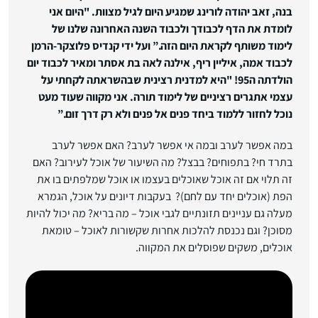
בנה, זאב יהודה לורינג שמגיע היום לגיל מצוות. "היום אני
לומדת את הדף לכבודך ולכבוד השנה האחרונה שלנו של
לימוד משותף לקראת היום הזה.” ועל ידי קנדיס פלוצקר-הרמן
לכבוד אמה, איליין ריף, אילנה לאה בת אסתר ומאיר לכבוד יום
הולדתה ה95! "היא למדנית רצינית שבהשראתה לקחתי על
עצמי אתגרים רציניים של לימוד תורה. אני מקווה שעוד מעט
נוכל לחזור ללמוד ביחד פנים אל פנים ולא רק דרך זום.”
במה אפשר לערב ובמה אי אפשר לערב? האם אפשר לערב
בתרד חי? בתפוחים? בבצל? מה השיעור של אוכל לעירוב? האם
זה תלוי אם זה אוכל שאוכלים בעצמו או אוכל שמלפתים בו את
הפת (אוכלים יחד עם לחם)? בעקבות דיונים על אוכל, הגמרא
מעלה גם עניינים תזונתיים לגבי אוכל – מה בריא? מה יכול להיות
מסוכן? וגם נכנסת להלכות אחרות שקשורות לאוכל – טומאת
אוכלים, משקים שפוסלים את המקווה.