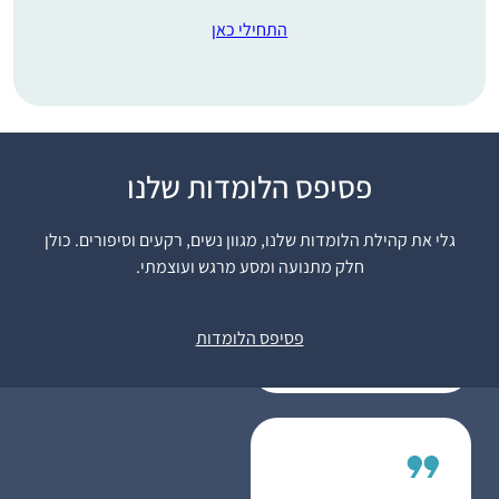
התחילי כאן
פסיפס הלומדות שלנו
התחלתי בתחילת הסבב,
והתמכרתי. זה נותן
גלי את קהילת הלומדות שלנו, מגוון נשים, רקעים וסיפורים. כולן
משמעות נוספת ליומיום
חלק מתנועה ומסע מרגש ועוצמתי.
ומאוד מחזק לתת לזה
רעות אברהמי
מקום בתוך כל שגרת
בית שמש,
הבית-עבודה השוטפת.
פסיפס הלומדות
ישראל