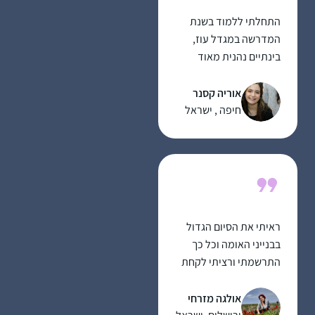
התחלתי ללמוד בשנת
המדרשה במגדל עוז,
בינתיים נהנית מאוד
מהלימוד ומהגמרא,
מעניין ומשמח מאוד!
אוריה קסנר
משתדלת להצליח לעקוב
חיפה , ישראל
כל יום, לפעמים משלימה
קצת בהמשך השבוע..
מרגישה שיש עוגן מקובע
ביום שלי והוא משמח
מאוד!
ראיתי את הסיום הגדול
בבנייני האומה וכל כך
התרשמתי ורציתי לקחת
חלק.. אבל לקח לי עוד
כשנה וחצי )באמצע
אולגה מזרחי
מסיכת שבת להצטרף..