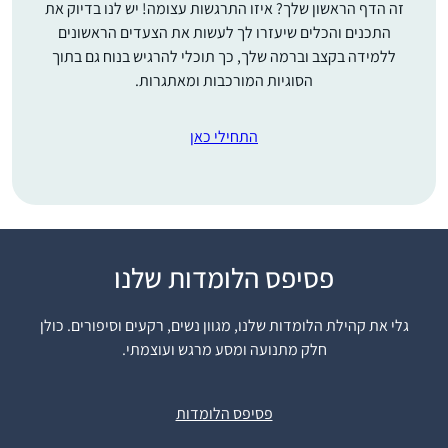
זה הדף הראשון שלך? איזו התרגשות עצומה! יש לנו בדיוק את
התכנים והכלים שיעזרו לך לעשות את הצעדים הראשונים
ללמידה בקצב וברמה שלך, כך תוכלי להרגיש בנוח גם בתוך
הסוגיות המורכבות ומאתגרות.
התחילי כאן
התחלתי ללמוד דף יומי
פסיפס הלומדות שלנו
בתחילת מסכת ברכות,
עוד לא ידעתי כלום.
גלי את קהילת הלומדות שלנו, מגוון נשים, רקעים וסיפורים. כולן
נחשפתי לסיום הש״ס,
חלק מתנועה ומסע מרגש ועוצמתי.
עדן ישורון
ובעצם להתחלה מחדש
מזכרת בתיה,
בתקשורת, הפתיע אותי
ישראל
פסיפס הלומדות
לטובה שהיה מקום
לעיסוק בתורה.