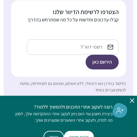
אותי ועורר בי את הרצון
הצטרפו לרשימת הדיוור שלנו
רבקה שלוס
להצטרף. לא למדתי
קבלו עדכונים וחדשות על כל מה שמתרחש בהדרן!
בית שמש,
גמרא קודם לכן בכלל, אז
ישראל
הכל היה לי חדש, ולכן אני
לומדת בעיקר
כתובת
מהשיעורים פה בהדרן,
אימייל
בשוטנשטיין או בחוברות
ושיננתם.
לצערי גדלתי בדור שבו
הלימוד בהדרן הוא דיגיטלי, ללא תשלום, מתאים גם למתחילות, ופתוח
לימוד גמרא לנשים לא
לנשים וגברים כאחד
היה דבר שבשגרה ושנים
שאני חולמת להשלים את
רוצה לעקוב אחרי התכנים ולהמשיך ללמוד?
הפער הזה.. עד שלפני
מיכי קדוש
ביצירת חשבון עוד היום ניתן לעקוב אחרי ההתקדמות שלך, לסמן
מספר שבועות, כמעט
מורשת, ישראל
מה למדת, ולעקוב אחרי השיעורים שמעניינים אותך.
במקרה, נתקלתי
במודעת פרסומת