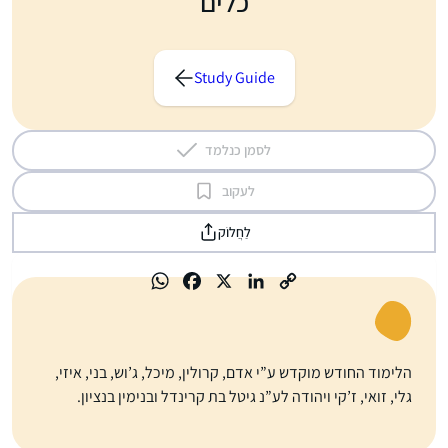
כלים
Study Guide
לסמן כנלמד
לעקוב
לַחֲלוֹק
הלימוד החודש מוקדש ע”י אדם, קרולין, מיכל, ג’וש, בני, איזי,
גלי, זואי, ז’קי ויהודה לע”נ גיטל בת קרינדל ובנימין בנציון.