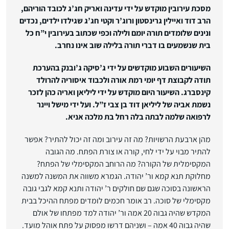
מסכת עירובין מוקדש על ידי עדינה ואריק חג’ג לכובד הוריהם,
הרב דוד ואיילין גרינסטון ורוג’ר וקטי חג’ג שגילדו ילדים, נכדים
ונינים שלומדים תורה יומם ולילה וכפי שכתוב בעירובין י”ח כל
בית שנשמעים בו דברי תורה בלילה שוב אינו נחרב.
השיעורים השבוע מוקדשים על ידי ג’סיקה ג’ובנק בהערכת
תודה לקבוצת דף יומי רמת אורה ולכבוד איסוריה להרולד
קינסברג. השיעור היום מוקדש על ידי ליליאן ואריה כהן לזכר
נשמת אביה של ליליאן דוד בן צבי ז”ל. ועל ידי מישל ויינר
לרפואה שלמה לבתה בלה רחל בת מלכה אניא.
מהן ארבעת הרשויות? מה זה עירוב ומה זה יכול להתיר? אפשר
להתיר מבוי על ידי לחי, קורה או צורת הפתח. מה הגובה
המקסימלית של הקורה? מה הרוחב המקסימלי של הפתח?
מחלוקת תנא קמא ור’ יהודה. הגמרא משווה את המשנה למשנה
הראשונה בסוכה שגם שם חולקים ר’ יהודה ותנא קמא לגבי גובה
מקסימלי של סוכה. רב אומר חכמים לומדים מפתח ההיכל בבית
המקדש שהיה גבוה 20 אמה ור’ יהודה למד מפתחו של אולם
שהיה גבוה 40 אמה – ושניהם דרשו מפסוק על פתח אוהל מועד.