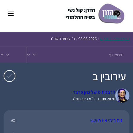
דלג
תוכן
הדף
היומי – חולין ק
/
08.08.2026
/
כ״ה באב תשפ״ו
עירובין ב
הרבנית מישל כהן פרבר
11.08.2020 | כ״א באב תש״פ
זום בימי א-ו ב6:20