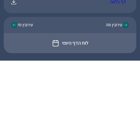
דף נלווה
עירובין סה
עירובין סז
לוח הדף היומי