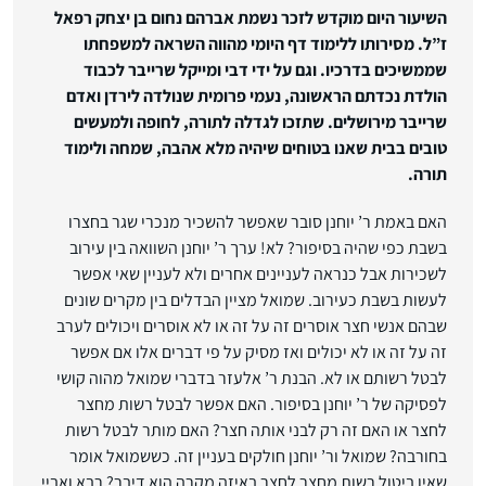
השיעור היום מוקדש לזכר נשמת אברהם נחום בן יצחק רפאל
ז”ל. מסירותו ללימוד דף היומי מהווה השראה למשפחתו
שממשיכים בדרכיו. וגם על ידי דבי ומייקל שרייבר לכבוד
הולדת נכדתם הראשונה, נעמי פרומית שנולדה לירדן ואדם
שרייבר מירושלים. שתזכו לגדלה לתורה, לחופה ולמעשים
טובים בבית שאנו בטוחים שיהיה מלא אהבה, שמחה ולימוד
תורה.
האם באמת ר’ יוחנן סובר שאפשר להשכיר מנכרי שגר בחצרו
בשבת כפי שהיה בסיפור? לא! ערך ר’ יוחנן השוואה בין עירוב
לשכירות אבל כנראה לעניינים אחרים ולא לעניין שאי אפשר
לעשות בשבת כעירוב. שמואל מציין הבדלים בין מקרים שונים
שבהם אנשי חצר אוסרים זה על זה או לא אוסרים ויכולים לערב
זה על זה או לא יכולים ואז מסיק על פי דברים אלו אם אפשר
לבטל רשותם או לא. הבנת ר’ אלעזר בדברי שמואל מהוה קושי
לפסיקה של ר’ יוחנן בסיפור. האם אפשר לבטל רשות מחצר
לחצר או האם זה רק לבני אותה חצר? האם מותר לבטל רשות
בחורבה? שמואל ור’ יוחנן חולקים בעניין זה. כששמואל אומר
שאין ביטול רשות מחצר לחצר באיזה מקרה הוא דיבר? רבא ואביי