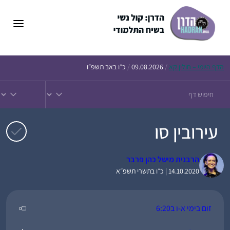
דלג
תוכן
הדף
היומי – חולין קא
/
09.08.2026
/
כ״ו באב תשפ״ו
עירובין סו
הרבנית מישל כהן פרבר
14.10.2020 | כ״ו בתשרי תשפ״א
זום בימי א-ו ב6:20