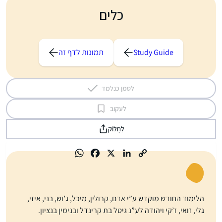
כלים
Study Guide
תמונות לדף זה
לסמן כנלמד
לעקוב
לַחֲלוֹק
הלימוד החודש מוקדש ע”י אדם, קרולין, מיכל, ג’וש, בני, איזי,
גלי, זואי, ז’קי ויהודה לע”נ גיטל בת קרינדל ובנימין בנציון.