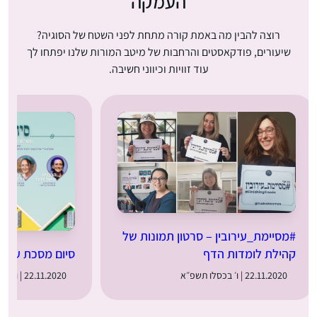
העמקה
רוצה להבין מה באמת קורה מתחת לפני השטח של הסוגיה?
שיעורים, פודקאסטים והרחבות של מיטב המורות שלנו יפתחו לך
עוד זוויות וכיווני חשיבה.
#מסיימת_עירובין – סרטון תמונות של
סיום מסכת עירוב
קהילת לומדות הדף
22.11.2020 | ו׳ בכסלו תשפ״א
22.11.2020 | ו׳ בכסלו תשפ״א