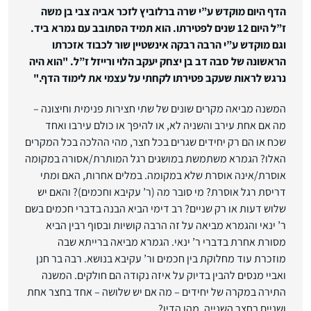
הדף היום מוקדש ע”י שרה ברלוביץ לזכר אביה צבי בן משה
ז”ל היום 12 שנים לפטירתו. הוא תמיד הסתובב עם גמרא ביד.
וגם מוקדש ע”י הרבה רבקה אינשטיין שור לכבוד אזכרתו
הראשונה של סבה דב בן יצחק יעקב הלוי ורייזל ז”ל. "הוא היה
נרגש לראות שעקב פטירתו לקחתי על עצמי את לימוד הדף.
"
המשנה מביאה מקרים שונים של שתי חצירות פנימית וחיצונה –
מה אם אחת עירב והשניה לא, או להיפך או כולם עירבו ואחד
שכח או הם רק יחידים שגרים בכל חצר, מהי ההלכה בכל המקרים
האלו? הגמרא משתמשת במושגים רגל המותרת/אסורה במקומה
אוסרת/אינה אוסרת שלא במקומה. במלים אחרות, האם ומתי
דריסת רגל אוסרת? מי סובר מה (ר’ עקיבא וחכמים)? והאם יש
שלוש דעות או רק שניים? רב דימי הביא הבנה בדברי חכמים בשם
ר’ ינאי והגמרא מביאה על זה הרבה קושיות ובסוף רבין הביא
מסורת אחרת בדברי ר’ ינאי. הגמרא מביאה ברייתא שבה
מוזכרת עוד מחלוקת בין חכמים ור’ עקיבא בנושא. רבה בר חנן
ואביי מנסים להבין בדיוק על איזה נקודה הם חולקים. המשנה
התירה במקרה של יחידים – מה אם יש שלושה – אחד בחצר אחת
ושניים בחצר השנייה. מהו הדין?