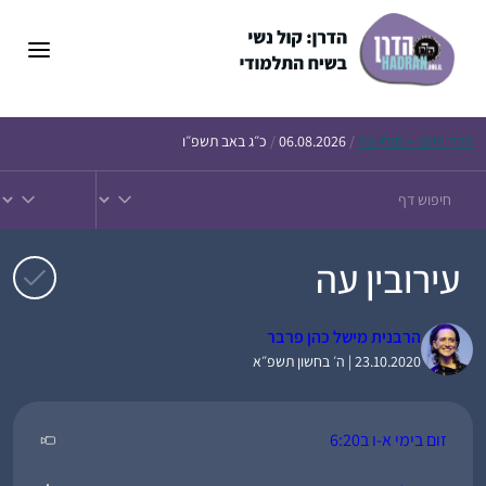
דלג
תוכן
הדף
היומי – חולין צח
/
06.08.2026
/
כ״ג באב תשפ״ו
עירובין עה
הרבנית מישל כהן פרבר
23.10.2020 | ה׳ בחשון תשפ״א
זום בימי א-ו ב6:20