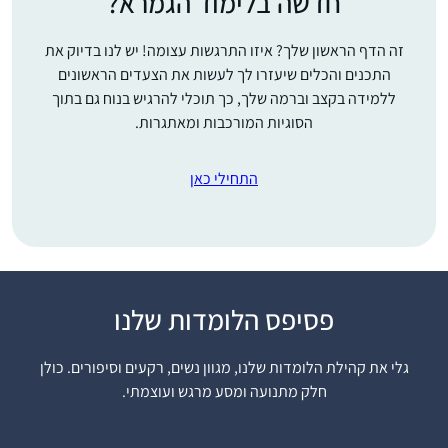
חדשה בלימוד הגמרא?
זה הדף הראשון שלך? איזו התרגשות עצומה! יש לנו בדיוק את
התכנים והכלים שיעזרו לך לעשות את הצעדים הראשונים
ללמידה בקצב וברמה שלך, כך תוכלי להרגיש בנוח גם בתוך
הסוגיות המורכבות ומאתגרות.
התחילי כאן
פסיפס הלומדות שלנו
רבנית מישל הציתה אש
התלמוד בלבבות בביניני
גלי את קהילת הלומדות שלנו, מגוון נשים, רקעים וסיפורים. כולן
האומה ואני נדלקתי. היא
חלק מתנועה ומסע מרגש ועוצמתי.
פתחה פתח ותמכה
במתחילות כמוני ואפשרה
שרה אבר
לנו להתקדם בצעדים