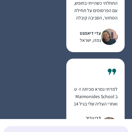
התחלתי כשהייתי בחופש,
הלימוד של הדף היומי
עם הפרסומים על תחילת
ממלא אותי בתחושה של
המחזור, הסביבה קיבלה
חיבור עמוק לעם היהודי
את זה כמשהו מתמיד
ולכל הלומדים בעבר
ומשמעותי ובהערכה,
עדי דיאמנט
ובהווה.
הלימוד זה עוגן יציב ביום
גמזו, ישראל
יום, יש שבועות יותר ויש
שפחות אבל זה משהו
שנמצא שם אמין ובעל
משמעות בחיים שלי….
למדתי גמרא מכיתה ז- ט
ב Maimonides School
ואחרי העליה שלי בגיל 14
לימוד הגמרא, שלא היה
דבי גביר
כל כך מקובל בימים אלה,
חשמונאים,
היה די ספוראדי. אחרי