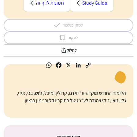
Study Guide
תמונות לדף זה
לסמן כנלמד
לעקוב
לַחֲלוֹק
הלימוד החודש מוקדש ע”י אדם, קרולין, מיכל, ג’וש, בני, איזי,
גלי, זואי, ז’קי ויהודה לע”נ גיטל בת קרינדל ובנימין בנציון.