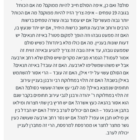
סולם? ואם כן, איפה הסולם חייב להיות ממוקם? מה אם הכותל
בגובה 19 טפחים – איפה צריך הזיז להיות ממוקם? מה אם הכותל
יותר גבוה מעשרים? אם יש עמוד גבוה עשרה טפחים ברשות
הרבים ורוחב ארבעה ונחשב כרשות היחיד, אם יש יתד שנעוץ בו,
האם זה ממעט גובהו וזה הופך למקום פטור? באיזה תנאים? יש
דעות שונות בעניין. מה אם כולו מלא ביתדות? כשיש סולם
שממעט גובהו, עד איזה גובה זה צריך להגיע ובאיזה זווית זה
אמור לעמוד? הגמרא מביאה מקרים שיש סולם שלא רחב ארבעה
אבל יש משהו שמשלימו לארבעה. האם זה עובד? באיזה תנאים?
אם הסולם עשוי על ידי אילן, האם זה עובד – הרי אסור להשתמש
באילן בשבת? האם זה תלוי במחלוקת רבי ורבנן בעניין עירוב
תחומים שנמצא באילן? מה לגבי עץ אשרה שעשוי כסולם? האם
זה תלוי במחלוקת ר’ יהודה ורבנן לגבי עירוב תחומים בקבר שגם
הוא אסור בהנאה כעץ אשרה? אם יש חריץ בין שתי חצרות ומילאו
בתבן או בעפר – האם הם יכולים לערב ביחד? האם יש הבדל בין
אן מילאו תבן או עפר? למה? אם יש נסר רחב ארבעה שעושה כעין
גשר מחצר לחצר או ממרפסת למרפסת, הרי זה מחברן לעניין
יכולת לערב.