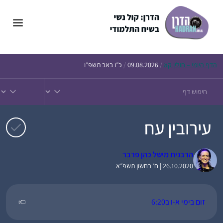
דלג
תוכן
הדף
היומי – חולין קא
/
09.08.2026
/
כ״ו באב תשפ״ו
עירובין עח
הרבנית מישל כהן פרבר
26.10.2020 | ח׳ בחשון תשפ״א
זום בימי א-ו ב6:20