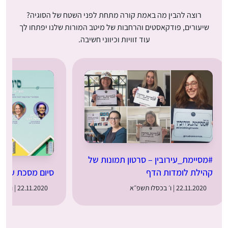
רוצה להבין מה באמת קורה מתחת לפני השטח של הסוגיה?
שיעורים, פודקאסטים והרחבות של מיטב המורות שלנו יפתחו לך
עוד זוויות וכיווני חשיבה.
#מסיימת_עירובין – סרטון תמונות של
סיום מסכת עירוב
קהילת לומדות הדף
22.11.2020 | ו׳ בכסלו תשפ״א
22.11.2020 | ו׳ בכסלו תשפ״א