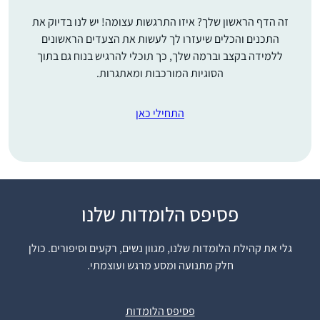
זה הדף הראשון שלך? איזו התרגשות עצומה! יש לנו בדיוק את
התכנים והכלים שיעזרו לך לעשות את הצעדים הראשונים
ללמידה בקצב וברמה שלך, כך תוכלי להרגיש בנוח גם בתוך
הסוגיות המורכבות ומאתגרות.
התחילי כאן
אחרי שראיתי את הסיום
פסיפס הלומדות שלנו
הנשי של הדף היומי
בבנייני האומה זה ריגש
גלי את קהילת הלומדות שלנו, מגוון נשים, רקעים וסיפורים. כולן
אותי ועורר בי את הרצון
חלק מתנועה ומסע מרגש ועוצמתי.
רבקה שלוס
להצטרף. לא למדתי
בית שמש,
גמרא קודם לכן בכלל, אז
ישראל
פסיפס הלומדות
הכל היה לי חדש, ולכן אני