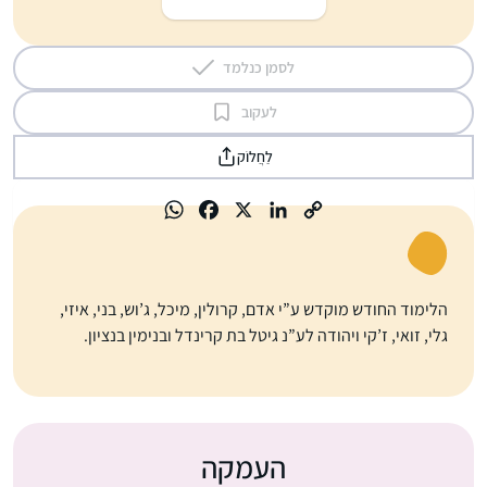
לסמן כנלמד
לעקוב
לַחֲלוֹק
הלימוד החודש מוקדש ע”י אדם, קרולין, מיכל, ג’וש, בני, איזי,
גלי, זואי, ז’קי ויהודה לע”נ גיטל בת קרינדל ובנימין בנציון.
העמקה