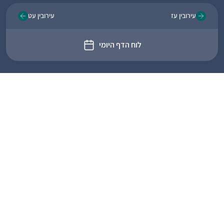
עירובין עז
עירובין עט
לוח הדף היומי