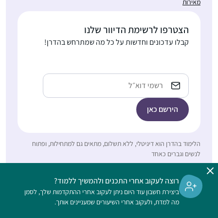
מאירות
שהרגשתי שהוא גדול
וחשוב אך נעלם ממני.
הלימוד מעניק אתגר
הצטרפו לרשימת הדיוור שלנו
רות עגיב
וסיפוק ומעמיק את
קבלו עדכונים וחדשות על כל מה שמתרחש בהדרן!
עלי זהב – לשם,
תחושת השייכות שלי
ישראל
לתורה וליהדות
כתובת
אימייל
בתחילת הסבב הנוכחי של
הלימוד בהדרן הוא דיגיטלי, ללא תשלום, מתאים גם למתחילות, ופתוח
לימוד הדף היומי,
לנשים וגברים כאחד
נחשפתי לחגיגות
המרגשות באירועי הסיום
רוצה לעקוב אחרי התכנים ולהמשיך ללמוד?
חנה שחם-רוזבי
ברחבי העולם. והבטחתי
ביצירת חשבון עוד היום ניתן לעקוב אחרי ההתקדמות שלך, לסמן
(ד”ר)
לעצמי שבקרוב אצטרף
מה למדת, ולעקוב אחרי השיעורים שמעניינים אותך.
קרית גת,
גם למעגל הלומדות.