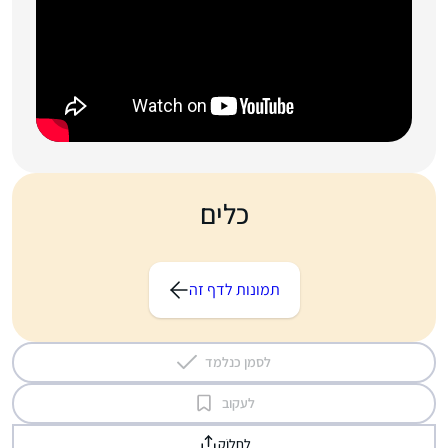
כלים
תמונות לדף זה
לסמן כנלמד
לעקוב
לַחֲלוֹק