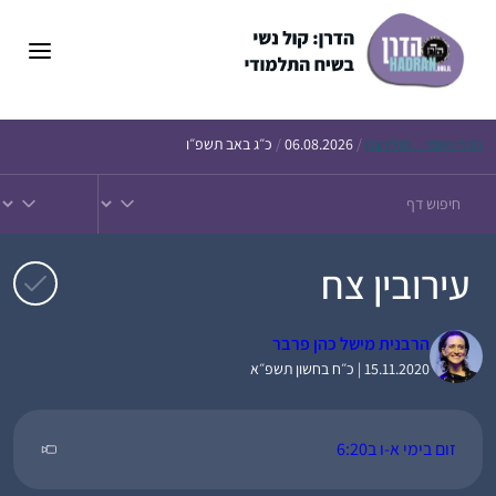
דלג
תוכן
הדף
היומי – חולין צח
/
06.08.2026
/
כ״ג באב תשפ״ו
עירובין צח
הרבנית מישל כהן פרבר
15.11.2020 | כ״ח בחשון תשפ״א
זום בימי א-ו ב6:20