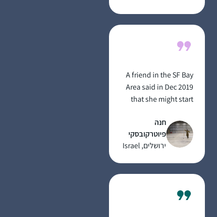
A friend in the SF Bay
Area said in Dec 2019
that she might start
listening on her
חנה
morning drive to work.
פיוטרקובסקי
I mentioned to my
ירושלים, Israel
husband and we
decided to try the Daf
when it began in Jan
2020 as part of our
preparing to make
Aliyah in the summer.