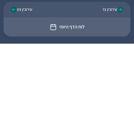
עירובין צז
עירובין צט
לוח הדף היומי