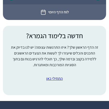
לוח הדף היומי
חדשה בלימוד הגמרא?
זה הדף הראשון שלך? איזו התרגשות עצומה! יש לנו בדיוק את
התכנים והכלים שיעזרו לך לעשות את הצעדים הראשונים
ללמידה בקצב וברמה שלך, כך תוכלי להרגיש בנוח גם בתוך
הסוגיות המורכבות ומאתגרות.
התחילי כאן
סיום השס לנשים נתן לי
מוטביציה להתחיל ללמוד
דף יומי. עד אז למדתי
גמרא בשבתות ועשיתי
כמה סיומים. אבל לימוד
קרן פוגל