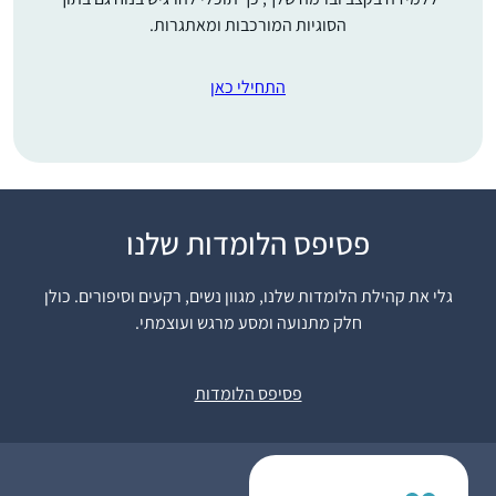
הסוגיות המורכבות ומאתגרות.
התחילי כאן
פסיפס הלומדות שלנו
רבנית מישל הציתה אש
התלמוד בלבבות בביניני
גלי את קהילת הלומדות שלנו, מגוון נשים, רקעים וסיפורים. כולן
האומה ואני נדלקתי. היא
חלק מתנועה ומסע מרגש ועוצמתי.
פתחה פתח ותמכה
במתחילות כמוני ואפשרה
שרה אבר
לנו להתקדם בצעדים
נתניה, ישראל
פסיפס הלומדות
נכונים וטובים. הקימה
מערך שלם שמסובב את
הלומדות בסביבה תומכת
וכך נכנסתי למסלול