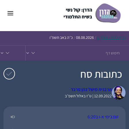
דלג
תוכן
הדף
היומי – חולין ק
/
08.08.2026
/
כ״ה באב תשפ״ו
כתובות סח
הרבנית מישל כהן פרבר
12.09.2022 | ט״ז באלול תשפ״ב
זום בימי א-ו ב6:20