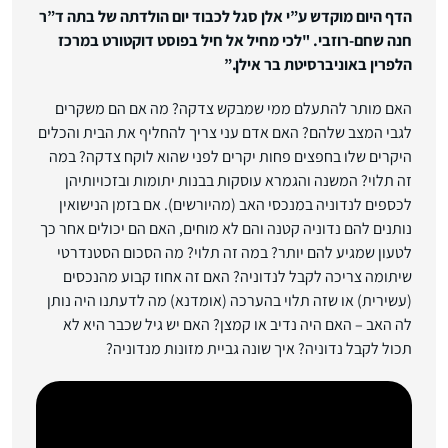
הדף היום מוקדש ע”י אלן סגל לכבוד יום הולדתה של בתה ד”ר
חנה שחם-רוזבי. "לכי מחיל אל חיל בפוסט דוקטורט במרכז
הלפרין באוניברסיטת בר אילן.”
האם מותר להתעלם ממי שמבקש צדקה? מה אם הם משקרים
לגבי המצב שלהם? האם אדם עני צריך להחליף את הבית והכלים
היקרים שלו בחפצים פחות יקרים לפני שהוא לוקח צדקה? במה
זה תלוי? המשנה והגמרא עוסקות בבנות יתומות ובזכויותיהן
לכספים לנדוניה במנכסי האב (מהיורשים). אם בזמן הנישואין
נותנים להם נדוניה קטנה והם לא מוחים, האם הם יכולים אחר כך
לטעון שמגיע להם יותר? במה זה תלוי? מה הסכום הסטנדרטי
שיתומה צריכה לקבל לנדוניה? האם זה אחוז קבוע מהנכסים
(עשירית) או שזה תלוי בהערכה (אומדנא) מה לדעתנו היה נותן
לה האב – האם היה נדיב או קמצן? האם יש גיל שכבר היא לא
תכול לקבל נדוניה? איך שונה גביית מזונות מנדוניה?