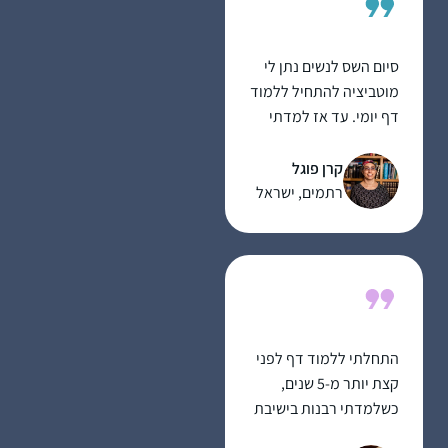
לימוד מעשיר שאין כמוה.
הדרן יצר קהילה גדולה
סיום השס לנשים נתן לי
וחזקה שמאפשרת
מוטביציה להתחיל ללמוד
התקדמות מכל נקודת
דף יומי. עד אז למדתי
מוצא. יש דיבוק לומדות
גמרא בשבתות ועשיתי
שמחזק את ההתמדה של
כמה סיומים. אבל לימוד
קרן פוגל
כולנו. כל פניה ושאלה
יומיומי זה שונה לגמרי
רתמים, ישראל
נענית בזריזות ויסודיות.
ופתאום כל דבר שקורה
תודה גם למגי על כל
בחיים מתקשר לדף
העזרה.
היומי.
התחלתי ללמוד דף לפני
קצת יותר מ-5 שנים,
כשלמדתי רבנות בישיבת
מהר”ת בניו יורק.