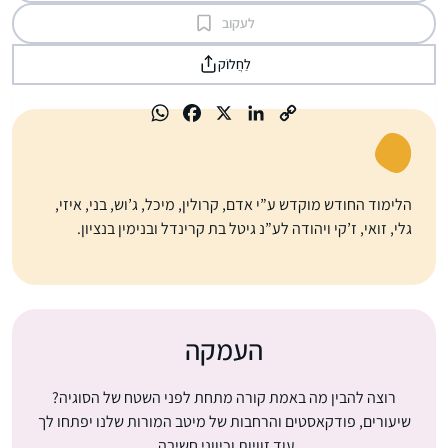
לעקוב
לַחֲלוֹק
הלימוד החודש מוקדש ע”י אדם, קרולין, מיכל, ג’וש, בני, איזי,
גלי, זואי, ז’קי ויהודה לע”נ גיטל בת קרינדל ובנימין בנציון.
העמקה
רוצה להבין מה באמת קורה מתחת לפני השטח של הסוגיה?
שיעורים, פודקאסטים והרחבות של מיטב המורות שלנו יפתחו לך
עוד זוויות וכיווני חשיבה.