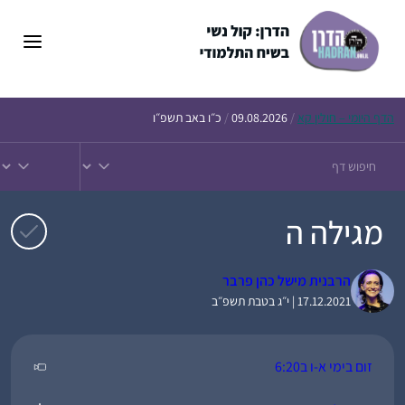
דלג
תוכן
הדף
היומי – חולין קא
/
09.08.2026
/
כ״ו באב תשפ״ו
מגילה ה
הרבנית מישל כהן פרבר
17.12.2021 | י״ג בטבת תשפ״ב
זום בימי א-ו ב6:20