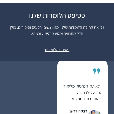
התחלתי ללמוד בסבב
פסיפס הלומדות שלנו
הנוכחי לפני כשנתיים
.הסביבה מתפעלת
גלי את קהילת הלומדות שלנו, מגוון נשים, רקעים וסיפורים. כולן
ותומכת מאוד. אני
חלק מתנועה ומסע מרגש ועוצמתי.
משתדלת ללמוד מכל
יעל אשר
ההסכתים הנוספים שיש
יהוד, ישראל
פסיפס הלומדות
באתר הדרן. אני עורכת
כל סיום מסכת שיעור
בביתי לכ20 נשים
שמחכות בקוצר רוח
למפגשים האלו.
. לא תמיד נהניתי מלימוד
גמרא כילדה.,בל
כהתבגרתי התחלתי
לאהוב את זה שוב.
רבקה דרשן
התחלתי ללמוד מסכת