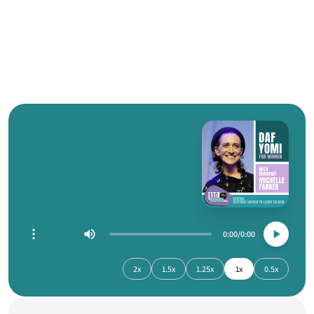
0:00
0:00
2x
1.5x
1.25x
1x
0.5x