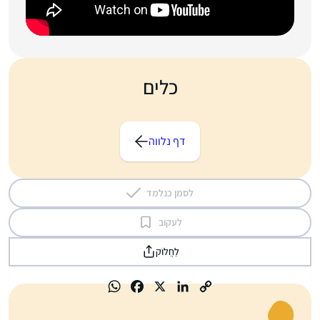
כלים
דף נלווה
לסמן כנלמד
לעקוב
לַחֲלוֹק