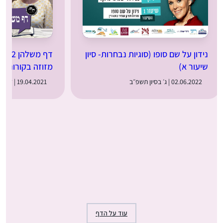
נידון על שם סופו (סוגיות נבחרות- סיון
דף 
שיעור א)
מזוזה בקורונה?
02.06.2022 | ג׳ בסיון תשפ״ב
19.04.2021 | ז׳ באייר תשפ״א
עוד על הדף