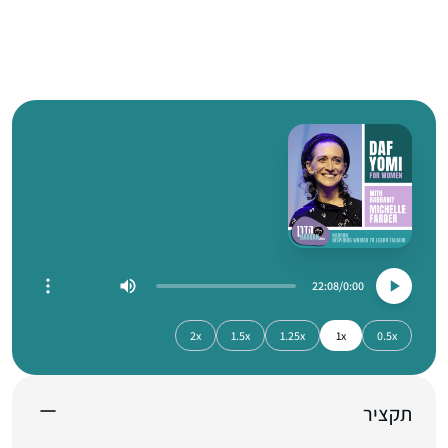
22:08
0:00
2x
1.5x
1.25x
1x
0.5x
תקציר