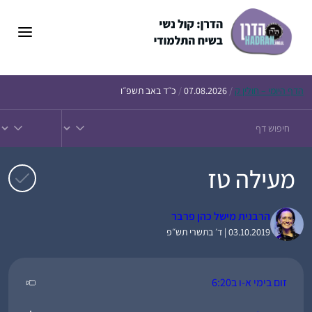
דלג
תוכן
הדף
היומי – חולין ק
/
07.08.2026
/
כ״ד באב תשפ״ו
מעילה טז
הרבנית מישל כהן פרבר
03.10.2019 | ד׳ בתשרי תש״פ
זום בימי א-ו ב6:20