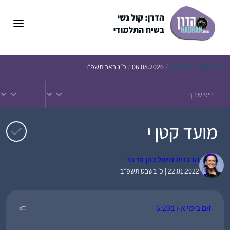
דלג
תוכן
הדף
היומי – חולין צח
/
06.08.2026
/
כ״ג באב תשפ״ו
מועד קטן י
הרבנית מישל כהן פרבר
22.01.2022 | כ׳ בשבט תשפ״ב
זום בימי א-ו ב6:20