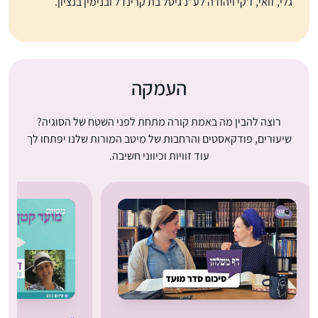
גלי, זואי, ז’קי ויהודה לע”נ גיטל בת קרינדל ובנימין בנציון.
העמקה
רוצה להבין מה באמת קורה מתחת לפני השטח של הסוגיה?
שיעורים, פודקאסטים והרחבות של מיטב המורות שלנו יפתחו לך
עוד זוויות וכיווני חשיבה.