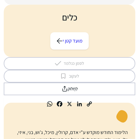
כלים
מועד קטן י
לסמן כנלמד
לעקוב
לַחֲלוֹק
הלימוד החודש מוקדש ע”י אדם, קרולין, מיכל, ג’וש, בני, איזי,