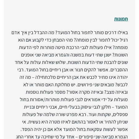
תמונות
באילו דרכים מותר לתפור בחול המועד? מה ההבדל בין איך אדם
רגיל יכול לתפור לבין מומחה? מהי המבחן כדי לקבוע אם הוא
מומחה? אילו פעולות לגבי הרכבת מיטה מותרות לפי הדעות
השונות? ישנן שתי דעות במשנה והגמרא מביאה שני אופנים
שונים להבנת שתי הדעות השונות. שלוש שאלות עולות על אחד
ההסברים. אפשר להקים תנור או אבן ריחיים בחול המועד. רבי
יהודה אינו מתיר לכבש את אבן הריחיים מלכתחילה – מה זה
לכבש? מובאים שני פירושים. יש מחלוקת האם מותר או לא
ובאיזה מצב? ובאיזה מקרה אסור? מספר פעולות נוספות
מועלות על ידי אמוראים לגבי פעולות מותרות/אסורות בחול
המועד – חלקן לגבי עיסוק בבעלי חיים, אבני ריחיים ובניית
ספסלים, שקתות ועוד. רבא מפרט שורה שלמה של פעולות
שניתן להתיר או לאסור בהתאם לאיזו מטרה היא נעשית. אי
אפשר לעשות עסקאות בחול המועד אלא אם כן יהיה הפסד.
הגמרא מביאה שני סיפורים – אחד על מי שחיכה עד אחרי החג