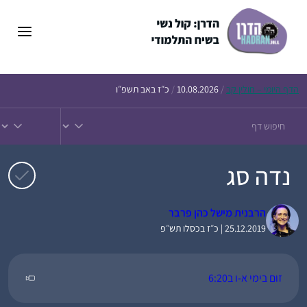
דלג
תוכן
הדף
היומי – חולין קב
/
10.08.2026
/
כ״ז באב תשפ״ו
נדה סג
הרבנית מישל כהן פרבר
25.12.2019 | כ״ז בכסלו תש״פ
זום בימי א-ו ב6:20