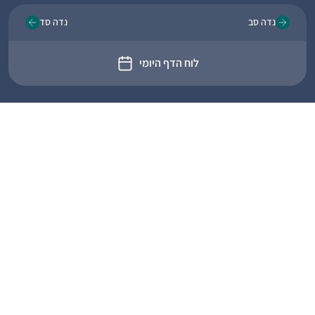
נדה סב
נדה סד
לוח הדף היומי