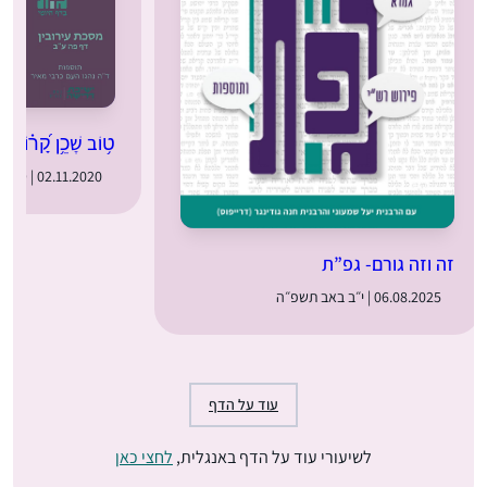
ט֥וֹב שָׁכֵ֥ן קָ֝ר֗וֹב 
02.11.2020 | ט״ו בחשון תשפ״א
זה וזה גורם- גפ”ת
06.08.2025 | י״ב באב תשפ״ה
עוד על הדף
לשיעורי עוד על הדף באנגלית,
לחצי כאן