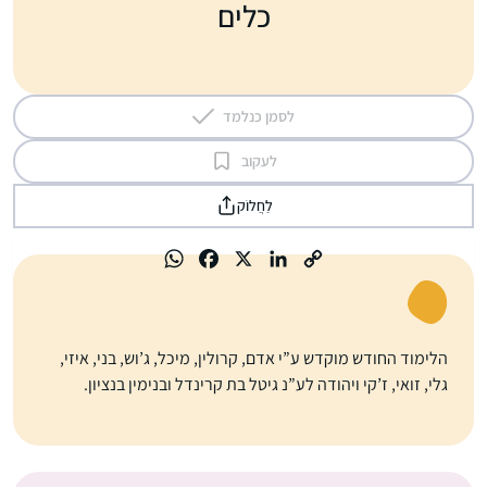
כלים
לסמן כנלמד
לעקוב
לַחֲלוֹק
הלימוד החודש מוקדש ע”י אדם, קרולין, מיכל, ג’וש, בני, איזי,
גלי, זואי, ז’קי ויהודה לע”נ גיטל בת קרינדל ובנימין בנציון.