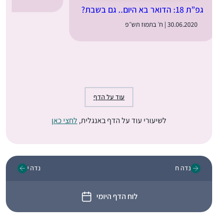
גפ”ת 18: הדואר בא היום.. גם בשבת?
30.06.2020 | ח׳ בתמוז תש״פ
עוד על הדף
לשיעורי עוד על הדף באנגלית,
לחצי כאן
נדה ח
נדה י
לוח הדף היומי