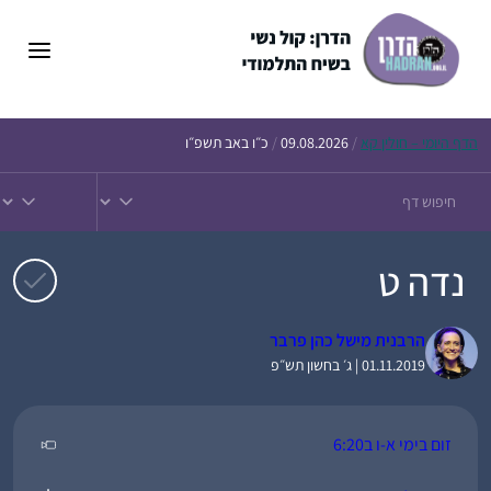
דלג
תוכן
הדף
היומי – חולין קא
/
09.08.2026
/
כ״ו באב תשפ״ו
נדה ט
הרבנית מישל כהן פרבר
01.11.2019 | ג׳ בחשון תש״פ
זום בימי א-ו ב6:20