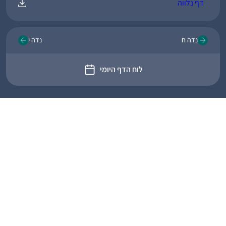
דף נלווה
נדה ח
נדה י
לוח הדף היומי