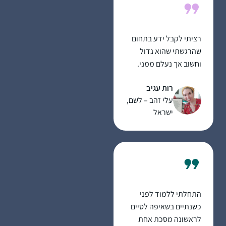
לא הצלחתי להוסיף את
ההתחייבות לדף היומי על
הלימוד האינטנסיבי של
רציתי לקבל ידע בתחום
תוכנית היועצות. בבוקר
שהרגשתי שהוא גדול
למחרת המבחן הסופי
וחשוב אך נעלם ממני.
בנשמ”ת, התחלתי את
הלימוד מעניק אתגר
לימוד הדף במסכת סוכה
רות עגיב
וסיפוק ומעמיק את
ומאז לא הפסקתי.
עלי זהב – לשם,
תחושת השייכות שלי
ישראל
לתורה וליהדות
התחלתי ללמוד לפני
כשנתיים בשאיפה לסיים
לראשונה מסכת אחת