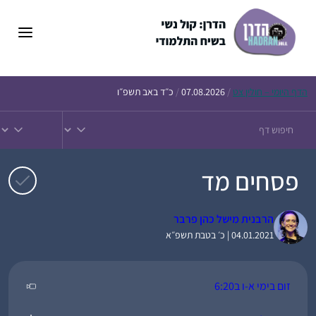
דלג
תוכן
הדף
היומי – חולין צט
/
07.08.2026
/
כ״ד באב תשפ״ו
פסחים מד
הרבנית מישל כהן פרבר
04.01.2021 | כ׳ בטבת תשפ״א
זום בימי א-ו ב6:20