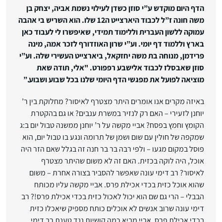
הדף היום מוקדש ע”י סוזן כשדן לעילוי נשמת אביה, יצחק בן
משה חונה ז”ל לכבוד היארצייט ה12 שלו. הוא השריש בי אהבה
עמוקה ללשון העברית וללימוד תמידי, שאיפשרו לי לעבוד כאן
בארץ וללמוד דף יומי. וע”י שרון האוזדורף לזכר אמה, מינה
פרידמן, מנוחה בת משה יחזקאל, ביארצייט העשירי שלה. ו
ע”י
סוזן שאבסלז לכבוד אלישבע רפפורט. "אלי, תודה שאת
מוציאה לפועל את מפגשי הדף היומי שלנו בכל שבוע ושבוע.”
באיזה מקרים אנו אומרים היתר מצטרף לאיסור? מחלוקת בין ר’
יוחנן לזעירי – האם רק לנזיר במשרת ענבים? או גם בהקטרת
הקומץ וחמץ בפסח? אביי מקשה על ר’ יוחנן ממשנה טבול יום ב:ג
שמקפה של חולין עם שום ושמן של תרומה ונגע בו טבול יום, הוא
פוסל במקום מגעו – ולפי רבה בר בר חנה זה בגלל שאם הזר היה
אוכל, היה לוקה בכזית. האם זה לא משום שהיתר מצטרף
לאיסור? רב דימי עונה שאפשר להסביר בצורה אחרת – משום
שהוא אוכל כזית בכדי אכילת פרס. אביי מקשה עליו מכותח
הבבלי – הרי גם שם הוא יכול לאכול כזית בכדי אכילת פרס!? רב
דימי עונה שרוב אנשים לא אוכלים כותח מספיק שיאכלו כזית
בכדי אכילת פרס. אביי מביא כמה קושיות ננד טענת רב דימי