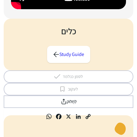
כלים
Study Guide
לסמן כנלמד
לעקוב
לַחֲלוֹק