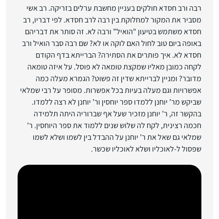
רבה ורב חסדא חולקים בעניין מחשבת ערלים בזריקה. רב אשי
מסביר את המקור למחלוקת בין רבה לרב חסדא. לפי דבריו, רב
חסדא משתמש בטיעון "הואיל” ורבה לא. זה סותר את דבריהם
באופה ביום טוב לחול האם לוקה או לא? שם רבה סבר הואיל ורב
חסדא לא. איך פותרים את הסתירה? הברייתא בדף הקודם
לקחה כמובן מאליו שמקצת טומאה לא פוסל. על איזה טומאה
מדובר? ומניין לברייתא שדין זה פשוט? הגמרא מעלה כמה
אפשרויות וגם מעלה בעיות בכל אפשרות. מסופר על רבי שמלאי
שביקש מר’ יוחנן ללמדו ספר יוחסין ור’ יוחנן לא רצה ללמדו.
בהקשר זה, ר’ יוחנן מזכיר שעל אף שברוריה היתה תלמידה
חכמה רצינית, לקח לה שלוש שנים ללמוד את ספר היוחסין. ר’
שמלאי גם שאל את ר’ יוחנן על ההבדל בין לשמו ושלא לשמו
שפסול ל-לאוכליו ושלא לאוכליו שכשר.