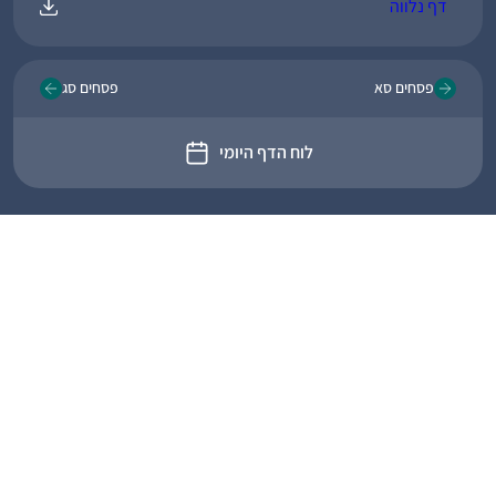
דף נלווה
פסחים סא
פסחים סג
לוח הדף היומי