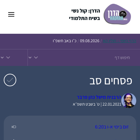
דלג
תוכן
הדף
היומי – חולין קא
/
09.08.2026
/
כ״ו באב תשפ״ו
פסחים סב
הרבנית מישל כהן פרבר
22.01.2021 | ט׳ בשבט תשפ״א
זום בימי א-ו ב6:20