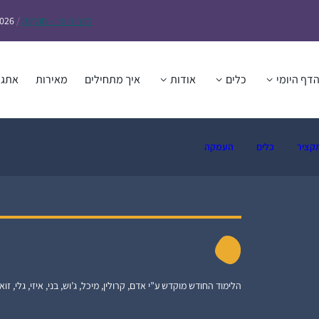
הדף
היומי – חולין ק
/
2026
דף היומי
כלים
אודות
איך מתחילים
מאירות
אתגר
קציר
כלים
העמקה
הלימוד החודש מוקדש ע”י אדם, קרולין, מיכל, ג’וש, בני, איזי, גלי, זואי