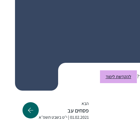
התחלתי ללמוד דף יומי כאשר קיבלתי במייל
ממכון שטיינזלץ את הדפים הראשונים של מסכת
ברכות במייל. קודם לא ידעתי איך לקרוא אותם
עד שנתתי להם להדריך אותי. הסביבה שלי לא
מודעת לעניין כי אני לא מדברת על כך בפומבי.
אלנה ארנבורג
למדתי מהדפים דברים חדשים, כמו הקשר בין
נשר, ישראל
המבנה של בית המקדש והמשכן לגופו של האדם
?
להקדשת לימוד
(יומא מה, ע”א) והקשר שלו למשפט מפורסם
שמופיע בספר ההינדי "בהגוד-גיתא”. מתברר
שזה רעיון כלל עולמי ולא רק יהודי
הבא
פסחים עב
01.02.2021 | י״ט בשבט תשפ״א
למדתי גמרא מכיתה ז- ט ב Maimonides
School ואחרי העליה שלי בגיל 14 לימוד הגמרא,
שלא היה כל כך מקובל בימים אלה, היה די