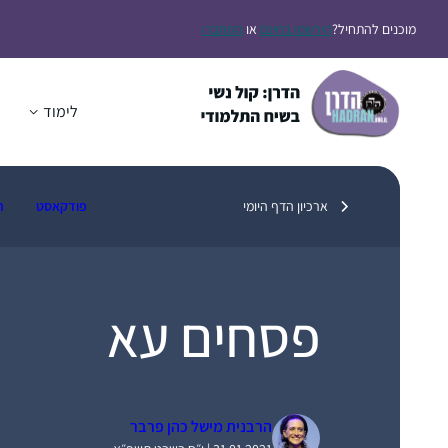
דלג
מוכנים להתחיל?
הירשמו בחינם
או
התחברו
תוכן
לימוד
ה
ארכיון הדף היומי
פודקאסט
ת
פסחים עא
הרבנית מישל כהן פרבר