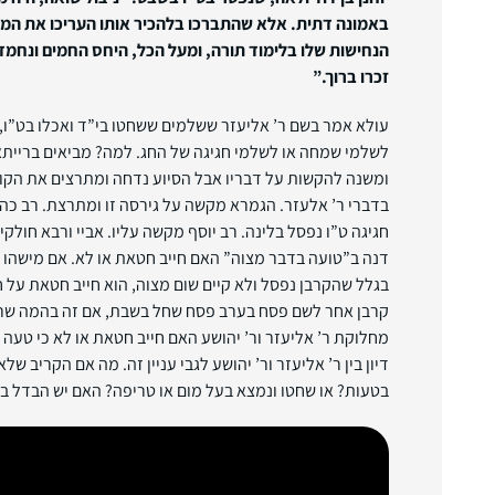
באמונה דתית. אלא שהתברכו בלהכיר אותו העריכו את המסי
הנחישות שלו בלימוד תורה, ומעל הכל, היחס החמים ונחמד 
זכרו ברוך.”
עולא אמר בשם ר’ אליעזר ששלמים ששחטו בי”ד ואכלו בט”ו, ל
לשלמי שמחה או לשלמי חגיגה של החג. למה? מביאים ברייתא 
ומשנה להקשות על דבריו אבל הסיוע נדחה ומתרצים את הקוש
בדברי ר’ אלעזר. הגמרא מקשה על גירסה זו ומתרצת. רב כה
חגיגה ט”ו נפסל בלינה. רב יוסף מקשה עליו. אביי ורבא חולק
דנה ב”טועה בדבר מצוה” האם חייב חטאת או לא. אם מישהו
בגלל שהקרבן נפסל ולא קיים שום מצוה, הוא חייב חטאת על 
קרבן אחר לשם פסח בערב פסח שחל בשבת, אם זה בהמה שרא
מחלוקת ר’ אליעזר ור’ יהושע האם חייב חטאת או לא כי טעה
דיון בין ר’ אליעזר ור’ יהושע לגבי עניין זה. מה אם הקריב של
בטעות? או שחטו ונמצא בעל מום או טריפה? האם יש הבדל בין