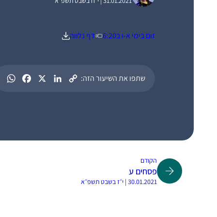
31.01.2021 | י״ח בשבט תשפ״א
זום בימי א-ו ב6:20
דף נלווה
שתפו את השיעור הזה:
הקודם
פסחים ע
30.01.2021 | י״ז בשבט תשפ״א