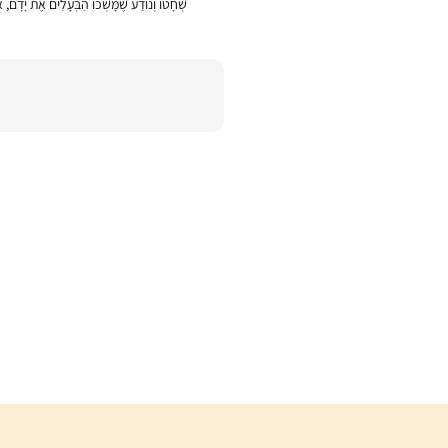
שְׁחָטוֹ וְנוֹדַע שֶׁמָּשְׁכוּ הַבְּעָלִים אֶת יָדָם, או