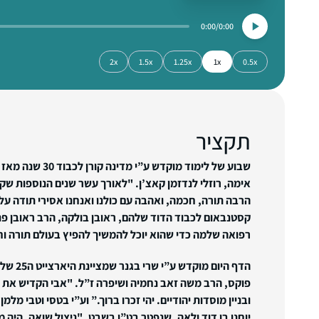
0:00
0:00
2x
1.5x
1.25x
1x
0.5x
תקציר
שבוע של לימוד מוקדש 
אימה, רוזלי לנדזמן קאצ’ן. "לאורך עשר שנים הנוספות שק
הרבה תורה, חכמה, ואהבה עם כולנו ואנחנו אסירי תודה על
קסטנבאום לכבוד הדוד שלהם, ראובן בולקה, הרב ראובן פנח
רפואה שלמה כדי שהוא יוכל להמשיך להפיץ בעולם תורה וח
הדף היום מ
פוקס, הרב משה זאב נחמיה ושיפרה ז”ל. "אבי הקדיש את ח
ובניין מוסדות יהודיים. יהי זכרו ברוך.”
וע”י בטסי וטבי מלמן
יוחנן בן דוד ולאה, שנפטר בט”ו בשבט. "ניצול שואה, היה מ