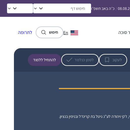
מוריה תעסן מיכאלי
08.08.
/
כ״ה באב תשפ״ו
גבעת הראל, ישראל
 סוכה
לתרומה
En
חיפוש
לעקוב
לסמן כנלמד
להתחיל ללמוד
התחלתי לפני 8 שנים במדרשה. לאחרונה סיימתי
מסכת תענית בלמידה עצמית ועכשיו לקראת
סיום מסכת מגילה.
דניאלה ברוכים
רעננה, ישראל
, ז’קי ויהודה לע”נ גיטל בת קרינדל ובנימין בנציון.