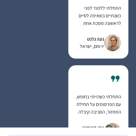
התחלתי ללמוד לפני
כשנתיים בשאיפה לסיים
לראשונה מסכת אחת
במהלך חופשת הלידה.
אחרי מסכת אחת כבר
נעה גלנט
היה קשה להפסיק…
ירוחם, ישראל
התחלתי כשהייתי בחופש,
עם הפרסומים על תחילת
המחזור, הסביבה קיבלה
את זה כמשהו מתמיד
ומשמעותי ובהערכה,
עדי דיאמנט
הלימוד זה עוגן יציב ביום
גמזו, ישראל