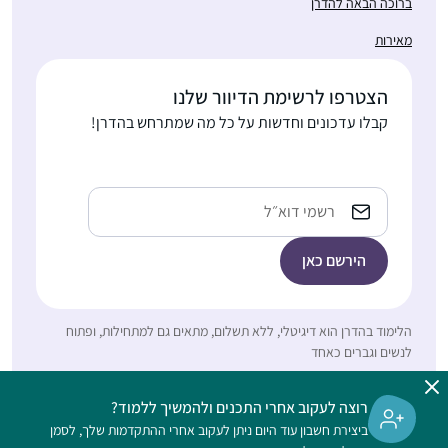
ברוכה הבאה להדרן
התחלתי ללמוד בסבב
מאירות
הנוכחי לפני כשנתיים
.הסביבה מתפעלת
ותומכת מאוד. אני
הצטרפו לרשימת הדיוור שלנו
משתדלת ללמוד מכל
יעל אשר
קבלו עדכונים וחדשות על כל מה שמתרחש בהדרן!
ההסכתים הנוספים שיש
יהוד, ישראל
באתר הדרן. אני עורכת
כל סיום מסכת שיעור
כתובת
אימייל
בביתי לכ20 נשים
שמחכות בקוצר רוח
למפגשים האלו.
התחלתי ללמוד דף לפני
הלימוד בהדרן הוא דיגיטלי, ללא תשלום, מתאים גם למתחילות, ופתוח
קצת יותר מ-5 שנים,
לנשים וגברים כאחד
כשלמדתי רבנות בישיבת
מהר”ת בניו יורק.
רוצה לעקוב אחרי התכנים ולהמשיך ללמוד?
בדיעבד, עד אז, הייתי
מיכל כהנא
ביצירת חשבון עוד היום ניתן לעקוב אחרי ההתקדמות שלך, לסמן
בלימוד הגמרא שלי כמו
חיפה, ישראל