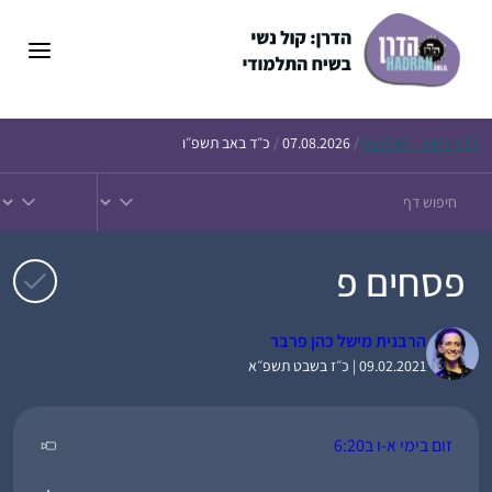
דלג
תוכן
הדף
היומי – חולין צט
/
07.08.2026
/
כ״ד באב תשפ״ו
פסחים פ
הרבנית מישל כהן פרבר
09.02.2021 | כ״ז בשבט תשפ״א
זום בימי א-ו ב6:20