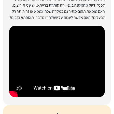
לפני? דיוק מהמשנה בעניין זה סותרת ברייתא. יש שני תירוצים.
האם טומאת תהום מתיר גם במקרה שכהן נטמא או זה היתר רק
לבעלים? האם אפשר לענות על שאלה זו מדברי תוספתא בזבים?