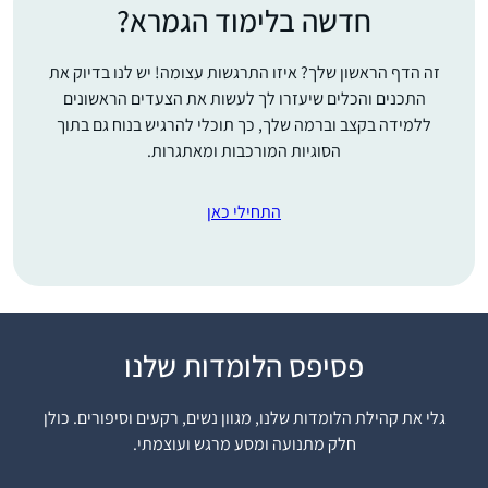
חדשה בלימוד הגמרא?
זה הדף הראשון שלך? איזו התרגשות עצומה! יש לנו בדיוק את
התכנים והכלים שיעזרו לך לעשות את הצעדים הראשונים
ללמידה בקצב וברמה שלך, כך תוכלי להרגיש בנוח גם בתוך
הסוגיות המורכבות ומאתגרות.
התחילי כאן
אמא שלי למדה איתי
פסיפס הלומדות שלנו
ש”ס משנה, והתחילה
ללמוד דף יומי. אני
גלי את קהילת הלומדות שלנו, מגוון נשים, רקעים וסיפורים. כולן
החלטתי שאני רוצה
חלק מתנועה ומסע מרגש ועוצמתי.
ללמוד גם. בהתחלה
רננה הלמן
למדתי איתה, אח”כ