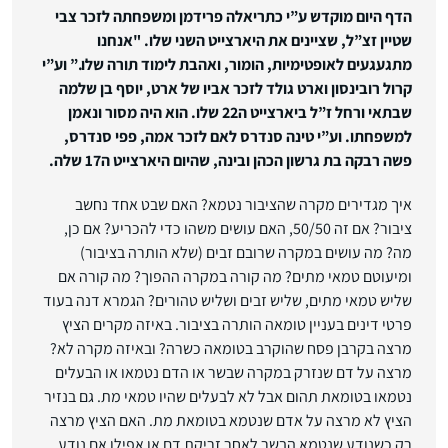
הדף היום מוקדש ע”י כתריאלה פרידמן ומשפחתה לזכר צבי
שטיין זצ”ל, שציינים את היארצייט השני שלו. "אנחנו
מתגעגעים לאופטימיות, הומור, ואהבת לימוד תורה שלו.”
וע”י
קרול רובינסון וארט גולד לזכר אביו של ארט, יוסף בן שלמה
שבתאי ורחל ז”ל ביארצייט ה22 שלו. הוא היה מסור ונאמן
למשפחתו.
וע”י טינה סנדרס לאם לזכר אמה, פפי סנדרס,
פשה רבקה בת גרשון הכהן ובינה, שהיום היארצייט ה17 שלה.
איך מגדירים מקרה שהציבור נטמא? האם שבט אחד נחשב
ציבור? אם זה 50/50, האם עושים משהו כדי להכריע? אם כן,
מה? מה עושים במקרה שרובם זבים (שלא הותרה בציבור)
ומיעוטם טמאי מתים? מה קורה במקרה ההפוך? מה קורה אם
שליש טמאי מתים, שליש זבים ושליש טהורים? הגמרא דנה בעוד
פרטי דינים בעניין טומאה הותרה בציבור. באיזה מקרים הציץ
מרצה בקרבן פסח שהוקרב בטומאה כשרה? ובאיזה מקרה לא?
מרצה על דם שנזרק במקרה שבשר או הדם נטמאו או הבעלים
נטמאו בטומאת תהום אבל לא לבעלים שהיו טמאי מת. גם בנזיר
הציץ לא מרצה על אדם שנטמא בטומאת מת. האם הציץ מרצה
רק כשנודע שנטמא הבשר לאחר זריקת דם או אפילו אם נודע