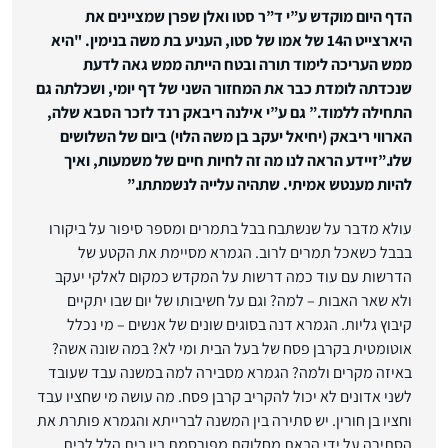
הדף היום מוקדש ע”י ד”ר סטו ואלן שפרן שמציינים את
היארצייט ה14 של אמו של סטו, העניע בת משה בנימין. "היא
ממש העריכה לימוד תורה ובטח הייתה ממש גאה לדעת
שנכדתה לומדת כבר את המחזור השני של דף יומי, ושכלתה גם
התחילה ללמוד.”
גם ע”י אילנה ריבאק רנד לזכר הסבא שלה,
הארווי ריבאק (יחיאל יעקב בן משה הלוי) ביום של השלושים
שלו.”זיידע הראה לנו
מה זה לחיות חיים של משמעות, ואיך
להיות מענטש אמיתי. שתהיה עלייה לנשמתתו.”
עולא מדבר על שנשתבח בבל בתמרים ומספר סיפור על ביקורו
בבבל כשאכל תמרים לרוב. הגמרא מסיימת את הקטע של
הדרשות עם עוד כמה דרשות על המקדש כמקום לאלקי יעקב
ולא שאר האבות – למה? וגם על חשיבותו של יום שבו יתקיים
קיבוץ גליות. הגמרא דנה בסוגים שונים של אנשים – מי נכלל
אוטומטית בקרבן פסח של בעל הבית ומי לא? במה שונה אשה?
באיזה מקרים ולמה? הגמרא מסבירה למה במשנה עבד שעובד
לשני אדונים לא יכול להקריב קרבן פסח. מה עושה מי שחציו עבד
וחציו בן חורין. יש סתירה בין המשנה לברייתא והגמרא פותרת את
הסתירה על ידי הבאת מחלוקת מפורסמת בין בית הלל לבית