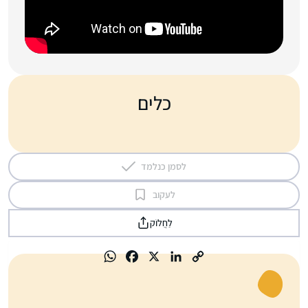
כלים
לסמן כנלמד
לעקוב
לַחֲלוֹק