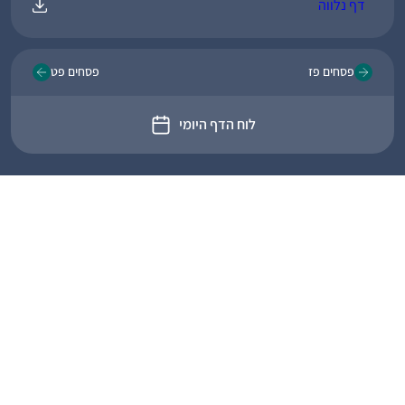
דף נלווה
פסחים פז
פסחים פט
לוח הדף היומי