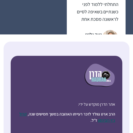
התחלתי ללמוד לפני
כשנתיים בשאיפה לסיים
לראשונה מסכת אחת
במהלך חופשת הלידה.
אחרי מסכת אחת כבר
נעה גלנט
היה קשה להפסיק…
ירוחם, ישראל
שמעתי על הסיום הענק
של הדף היומי ע”י נשים
אתר הדרן מוקדש על ידי:
בבנייני האומה. רציתי גם.
החלטתי להצטרף.
הרב ארט גוולד לזכר רעייתו האהובה במשך חמישים שנה,
קרול
ג’וי רובינסון
ז”ל.
התחלתי ושיכנעתי את
ליאת סיטרון
בעלי ועוד שתי חברות
אפרת, ישראל