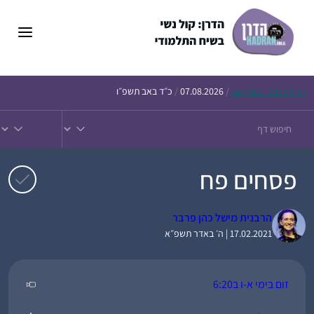
דלג
תוכן
הדף
היומי – חולין צט
/
07.08.2026
/
כ״ד באב תשפ״ו
פסחים פח
הרבנית מישל כהן פרבר
17.02.2021 | ה׳ באדר תשפ״א
זום בימי א-ו ב6:20