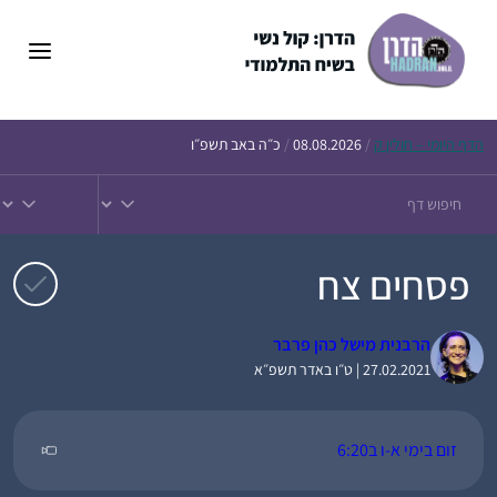
דלג
תוכן
הדף
היומי – חולין ק
/
08.08.2026
/
כ״ה באב תשפ״ו
פסחים צח
הרבנית מישל כהן פרבר
27.02.2021 | ט״ו באדר תשפ״א
זום בימי א-ו ב6:20