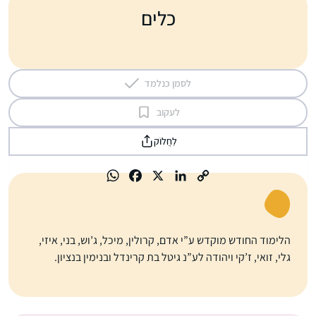
כלים
לסמן כנלמד
לעקוב
לַחֲלוֹק
הלימוד החודש מוקדש ע”י אדם, קרולין, מיכל, ג’וש, בני, איזי,
גלי, זואי, ז’קי ויהודה לע”נ גיטל בת קרינדל ובנימין בנציון.