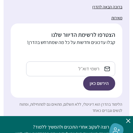
רבה !
ברוכה הבאה להדרן
התחלתי ללמוד לפני
מאירות
כשנתיים בשאיפה לסיים
לראשונה מסכת אחת
הצטרפו לרשימת הדיוור שלנו
במהלך חופשת הלידה.
קבלו עדכונים וחדשות על כל מה שמתרחש בהדרן!
אחרי מסכת אחת כבר
נעה גלנט
היה קשה להפסיק…
ירוחם, ישראל
כתובת
אימייל
התחלתי מחוג במסכת
הלימוד בהדרן הוא דיגיטלי, ללא תשלום, מתאים גם למתחילות, ופתוח
קידושין שהעבירה
לנשים וגברים כאחד
הרבנית רייסנר במסגרת
בית המדרש כלנה בגבעת
רוצה לעקוב אחרי התכנים ולהמשיך ללמוד?
אביגיל כריסי
שמואל; לאחר מכן התחיל