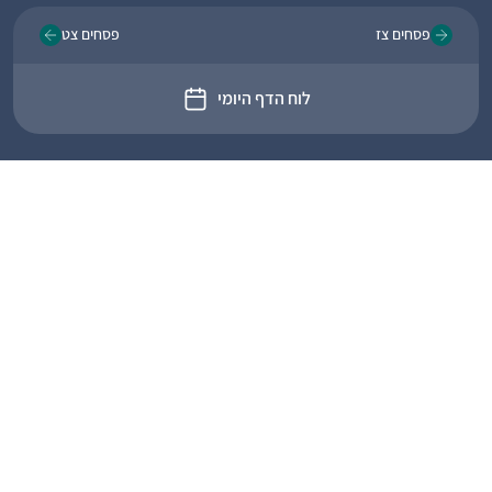
פסחים צז
פסחים צט
לוח הדף היומי