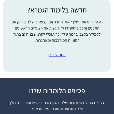
חדשה בלימוד הגמרא?
זה הדף הראשון שלך? איזו התרגשות עצומה! יש לנו בדיוק את
התכנים והכלים שיעזרו לך לעשות את הצעדים הראשונים
ללמידה בקצב וברמה שלך, כך תוכלי להרגיש בנוח גם בתוך
הסוגיות המורכבות ומאתגרות.
התחילי כאן
למדתי גמרא מכיתה ז- ט
פסיפס הלומדות שלנו
ב Maimonides School
ואחרי העליה שלי בגיל 14
גלי את קהילת הלומדות שלנו, מגוון נשים, רקעים וסיפורים. כולן
לימוד הגמרא, שלא היה
חלק מתנועה ומסע מרגש ועוצמתי.
דבי גביר
כל כך מקובל בימים אלה,