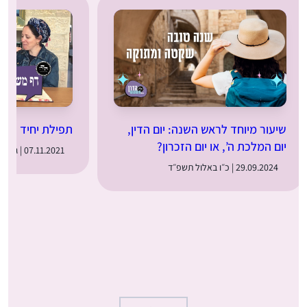
שיעור מיוחד לראש השנה: יום הדין,
תפילת יחיד – דף 
יום המלכת ה’, או יום הזכרון?
07.11.2021 | ג׳ בכסלו תשפ״ב
29.09.2024 | כ״ו באלול תשפ״ד