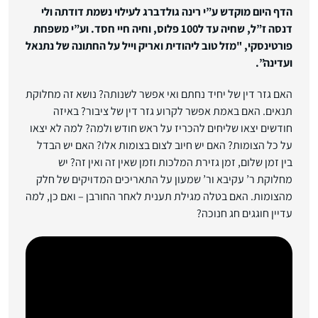
הדף היום מוקדש ע”י רינה גולדברג לעילוי נשמת דודתה ולי
דנסה ז”ל, שחיה עד ל100 פלוס, וחיה חיי חסד.
וע”י משפחת
פורטינסקי, "מזל טוב ליהודית ואריק וייל על החתונה של נתנאל
ועדינה”.
האם גזר דין של יחיד נחתם ואי אפשר לשנותה? נושא זה מחלוקת
תנאים. האם באמת אפשר לקרוע גזר דין של ציבור? באיזה
חודשים יצאו שליחים להכריז על ראש חודש ולמה? למה לא יצאו
על כל הצומות? האם יש חיוב לצום בצומות אלו? האם יש הבדל
בין זמן שלום, זמן גזירת המלכות וזמן שאין זה ואין זה? יש
מחלוקת ר’ עקיבא ור’ שמעון על התאריכים המדויקים של חלק
מהצומות. האם בטלה מגילת תענית לאחר החורבן – ואם כן, למה
עדיין חוגגים חג חנוכה?