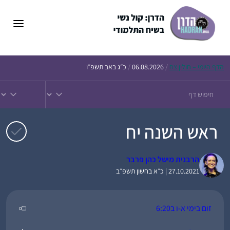
דלג
תוכן
הדף
היומי – חולין צח
/
06.08.2026
/
כ״ג באב תשפ״ו
ראש השנה יח
הרבנית מישל כהן פרבר
27.10.2021 | כ״א בחשון תשפ״ב
זום בימי א-ו ב6:20