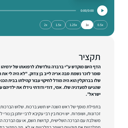
0:00
0:00
2x
1.5x
1.25x
1x
0.5x
תקציר
הדף היום מוקדש ע”י ברברה גולדשלג לרפואתו של ירמיהו בן
סומר לזכר נשמת סבה אריה לייב בן צדוק. "לא היה לי את ה
שלו בברוקלין הוא היה מודל לחיקוי עבור קהילתו בבית הכנ
שהגיעו למעדניה שלו. אמי, דודי ודודתי גידלו את ילדיהם 
ישראל”.
בתפילת מוסף של ראש השנה יש תשע ברכות. שלוש הברכות ה
זכרונות, ושופרות. יש ויכוח בין רבי עקיבא לרבי יוחנן בן נורי
משולבת עם הברכה השלישית, קדושת השם, או עם הברכה הרב
מתלבטים אם תוקעים בשופר במלכויות או לא. מה המקור בת