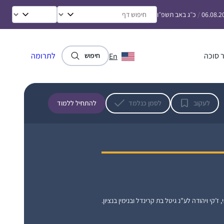
06.08.2
/
כ״ג באב תשפ״ו
 סוכה
לתרומה
En
חיפוש
לעקוב
לסמן כנלמד
להתחיל ללמוד
, ז’קי ויהודה לע”נ גיטל בת קרינדל ובנימין בנציון.