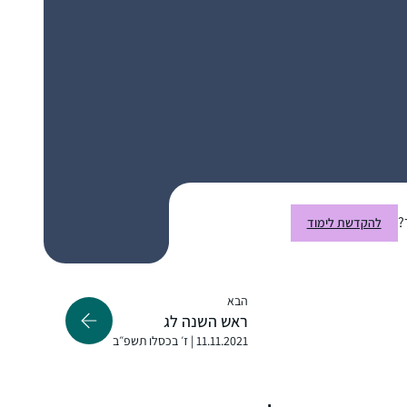
?
להקדשת לימוד
הבא
ראש השנה לג
רבנית מישל הציתה אש התלמוד בלבבות בביניני
11.11.2021 | ז׳ בכסלו תשפ״ב
האומה ואני נדלקתי. היא פתחה פתח ותמכה
במתחילות כמוני ואפשרה לנו להתקדם בצעדים