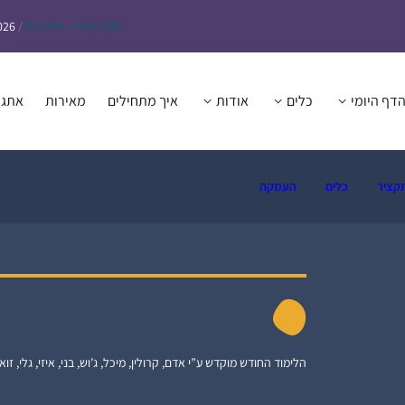
הדף
היומי – חולין צח
/
026
דף היומי
כלים
אודות
איך מתחילים
מאירות
אתגר
קציר
כלים
העמקה
הלימוד החודש מוקדש ע”י אדם, קרולין, מיכל, ג’וש, בני, איזי, גלי, זואי