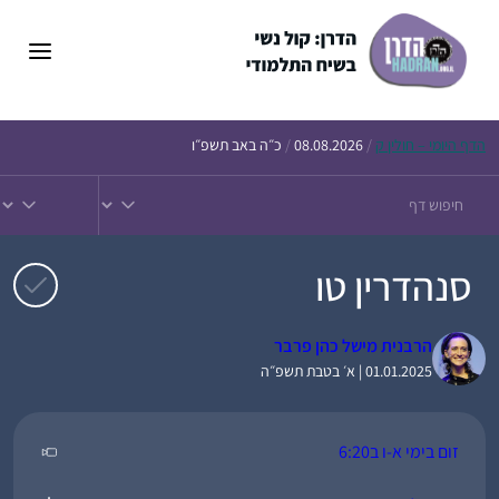
דלג
תוכן
הדף
היומי – חולין ק
/
08.08.2026
/
כ״ה באב תשפ״ו
סנהדרין טו
הרבנית מישל כהן פרבר
01.01.2025 | א׳ בטבת תשפ״ה
זום בימי א-ו ב6:20