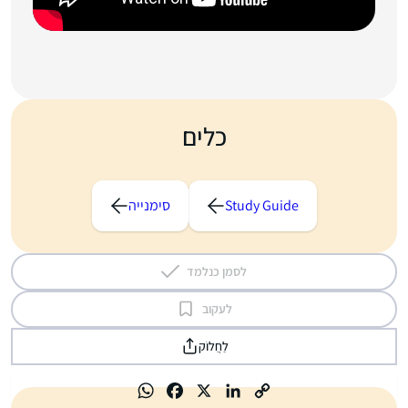
כלים
Study Guide
סימנייה
לסמן כנלמד
לעקוב
לַחֲלוֹק