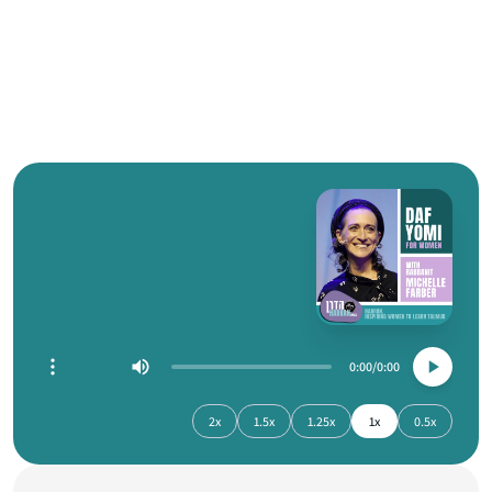
0:00
0:00
2x
1.5x
1.25x
1x
0.5x