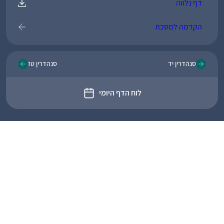
דף נלווה
הקדמה למסכת
סנהדרין יד
סנהדרין טז
לוח הדף היומי