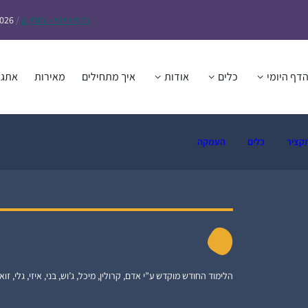
הדף
היומי – חולין ק
/
2026
דף היומי
כלים
אודות
איך מתחילים
מאירות
אתגר
קציר
כלים
העמקה
הלימוד החודש מוקדש ע”י אדם, קרולין, מיכל, ג’וש, בני, איזי, גלי, זואי