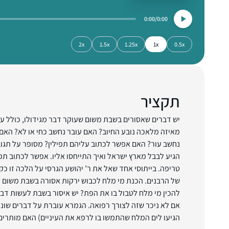
0:00
0:00
2x
1.5x
1.25x
1x
0.5x
תקציר
יש דברים שאסורים בשבת משום שעוקר דבר מגידולו, כולל ע
מאיזה מלאכה נובע החיוב? האם עובר נחשב כחי או לא? האם ע
נחשב עור? האם אפשר לכתוב עליהם תפילין? מסופר על תגו
הגיע לבבל מארץ ישראל ואיך התייחסו אליו. אפשר לכתוב תפי
טריפה. בייתוסי אחד שאל את ר’ יהושע הגרסי על הלכה זו 
של הרבנים. הכנת מי מלח לכבוש ירקות אסורה בשבת משום 
להכין מי מלח לטבול בו את הפת? יש איסור בשבת לעשות דבר
אם לא ניכר שזה לצורך רפואה. הגמרא עוברת על דברים שונ
הגיעו לים המלח שהתמשו בו לרפא את העיניים) האם מותרים