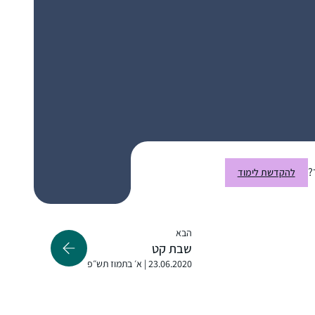
התכנים.
התחלתי ללמוד לפני 4.5 שנים, כשהודיה חברה
שלי פתחה קבוצת ווטסאפ ללימוד דף יומי
בתחילת מסכת סנהדרין. מאז לימוד הדף נכנס
לתוך היום-יום שלי והפך לאחד ממגדירי הזהות
שלי ממש.
קרן רוזנברג
?
להקדשת לימוד
ירושלים, ישראל
הבא
שבת קט
23.06.2020 | א׳ בתמוז תש״פ
התחלתי ללמוד דף יומי באמצע תקופת הקורונה,