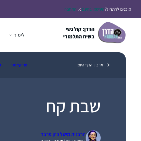
דלג
מוכנים להתחיל?
הירשמו בחינם
או
התחברו
תוכן
לימוד
ה
ארכיון הדף היומי
פודקאסט
ת
שבת קח
הרבנית מישל כהן פרבר