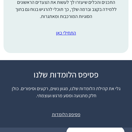
התכנים והכלים שיעזרו לך לעשות את הצעדים הראשונים
ללמידה בקצב וברמה שלך, כך תוכלי להרגיש בנוח גם בתוך
הסוגיות המורכבות ומאתגרות.
התחילי כאן
שמעתי על הסיום הענק
פסיפס הלומדות שלנו
של הדף היומי ע”י נשים
בבנייני האומה. רציתי גם.
גלי את קהילת הלומדות שלנו, מגוון נשים, רקעים וסיפורים. כולן
החלטתי להצטרף.
חלק מתנועה ומסע מרגש ועוצמתי.
התחלתי ושיכנעתי את
ליאת סיטרון
בעלי ועוד שתי חברות
אפרת, ישראל
פסיפס הלומדות
להצטרף. עכשיו יש לי
לימוד משותף איתו בשבת
ומפגש חודשי איתן בנושא