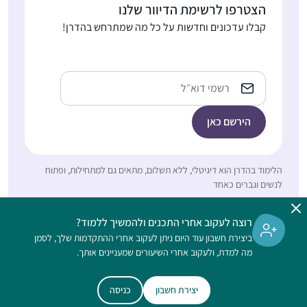
עצומה בהיקפה.”
הצטרפו לרשימת הדיוור שלנו
לומדת עם רבנית מישל
שרה ברלוביץ
קבלו עדכונים וחדשות על כל מה שמתרחש בהדרן!
על הבוקר בזום. זה נותן
ירושלים, ישראל
טון לכל היום – בסיס
למחשבות שלי .זה זכות
כתובת
גדול להתחיל את היום
אימייל
בלימוד ובתפילה. תודה
רבה !
ראיתי את הסיום הגדול
בבנייני האומה וכל כך
הלימוד בהדרן הוא דיגיטלי, ללא תשלום, מתאים גם למתחילות, ופתוח
התרשמתי ורציתי לקחת
לנשים וגברים כאחד
חלק.. אבל לקח לי עוד
כשנה וחצי )באמצע
אולגה מזרחי
רוצה לעקוב אחרי התכנים ולהמשיך ללמוד?
מסיכת שבת להצטרף..
ירושלים, ישראל
ביצירת חשבון עוד היום ניתן לעקוב אחרי ההתקדמות שלך, לסמן
הלימוד חשוב לי מאוד..
מה למדת, ולעקוב אחרי השיעורים שמעניינים אותך.
אני תמיד במרדף אחרי
הדף וגונבת כל פעם חצי
יצירת חשבון
כניסה
טקסט הדף מספריא
דף כשהילדים עסוקים