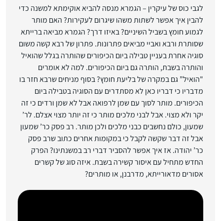
לגבי כוס של עיקרין – הגמרא מנסה להביא אוקימתא למשנה כדי
להבין איך אפשר לשתות משהו שיגרום לעקירות? האם מותר
לגמוע חומץ בשביל השיניים? באיזו דרך? הגמרא מביאה ברייתא
שסותרת ורבא ואביי מביאים פתרונות. פתרון של רבא קשה משום
סוגיה אחרת בעניין טבילה ביום הכיפורים שהותרה בגלל שהואיל
והותרה בשבת, הותרה גם ביום הכיפורים. למה לא אומרים
"הואיל” גם במקרה של בליעת חומץ? בסוף מניחים שרבא חזר בו
מדבריו כי דבריו כאן לא מסתדרים עם הסוגיה בטבילה ביום
הכיפורים. מותר לסוך עם שמן לרפואה אבל לא שמן ורדים כי זה
יקר ולא מצוי. אבל לבני מלכים מותר כי זה יותר מצוי אצלם. לר’
שמעון, כולם נחשבים כבני מלכים ולכן מותר. רב פסק כר’ שמעון
אבל זה דבר שקשה לקבל כי במקומות אחרים כתוב שרב פסק
כר’ יהודה. אז איך אפשר להסביר דברי רב במשנתינו? הפרק
החדש מתחיל עם איסור קשירה בשבת. איזה סוג של קשרים
אסורים מדאורייתא, מדרבנן, או מותרים?