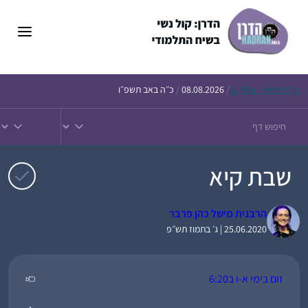
דלג
תוכן
הדף
היומי – חולין ק
/
08.08.2026
/
כ״ה באב תשפ״ו
שבת קיא
הרבנית מישל כהן פרבר
25.06.2020 | ג׳ בתמוז תש״פ
זום בימי א-ו ב6:20