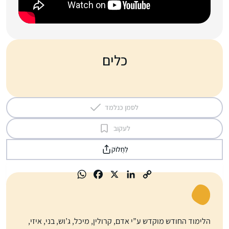
כלים
לסמן כנלמד
לעקוב
לַחֲלוֹק
הלימוד החודש מוקדש ע”י אדם, קרולין, מיכל, ג’וש, בני, איזי,