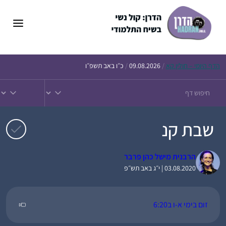
דלג
תוכן
הדף
היומי – חולין קא
/
09.08.2026
/
כ״ו באב תשפ״ו
שבת קנ
הרבנית מישל כהן פרבר
03.08.2020 | י״ג באב תש״פ
זום בימי א-ו ב6:20