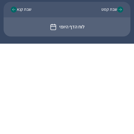
שבת קמט
שבת קנא
לוח הדף היומי