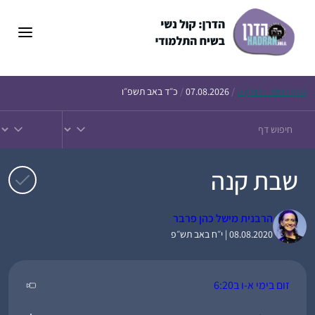
דלג
תוכן
הדף
היומי – חולין ק
/
07.08.2026
/
כ״ד באב תשפ״ו
שבת קנה
הרבנית מישל כהן פרבר
08.08.2020 | י״ח באב תש״פ
זום בימי א-ו ב6:20