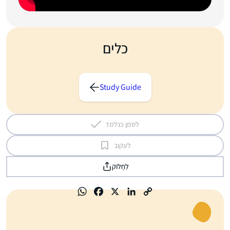
כלים
Study Guide
לסמן כנלמד
לעקוב
לַחֲלוֹק