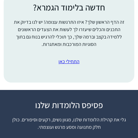
חדשה בלימוד הגמרא?
זה הדף הראשון שלך? איזו התרגשות עצומה! יש לנו בדיוק את
התכנים והכלים שיעזרו לך לעשות את הצעדים הראשונים
ללמידה בקצב וברמה שלך, כך תוכלי להרגיש בנוח גם בתוך
הסוגיות המורכבות ומאתגרות.
התחילי כאן
פסיפס הלומדות שלנו
אחי, שלומד דף יומי
ממסכת ברכות, חיפש
גלי את קהילת הלומדות שלנו, מגוון נשים, רקעים וסיפורים. כולן
חברותא ללימוד מסכת
חלק מתנועה ומסע מרגש ועוצמתי.
ראש השנה והציע לי.
החברותא היתה מאתגרת
שולמית סבן