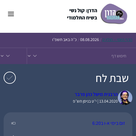
דלג
תוכן
הדף
היומי – חולין ק
/
08.08.2026
/
כ״ה באב תשפ״ו
שבת לח
הרבנית מישל כהן פרבר
13.04.2020 | י״ט בניסן תש״פ
זום בימי א-ו ב6:20