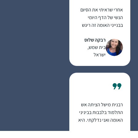
אחרי שראיתי את הסיום
הנשי של הדף היומי
בבנייני האומה זה ריגש
אותי ועורר בי את הרצון
רבקה שלוס
להצטרף. לא למדתי
בית שמש,
גמרא קודם לכן בכלל, אז
ישראל
הכל היה לי חדש, ולכן אני
לומדת בעיקר
מהשיעורים פה בהדרן,
בשוטנשטיין או בחוברות
ושיננתם.
רבנית מישל הציתה אש
התלמוד בלבבות בביניני
האומה ואני נדלקתי. היא
פתחה פתח ותמכה
במתחילות כמוני ואפשרה
שרה אבר