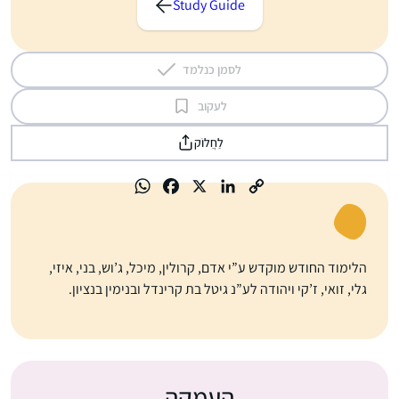
Study Guide
לסמן כנלמד
לעקוב
לַחֲלוֹק
הלימוד החודש מוקדש ע”י אדם, קרולין, מיכל, ג’וש, בני, איזי,
גלי, זואי, ז’קי ויהודה לע”נ גיטל בת קרינדל ובנימין בנציון.
העמקה