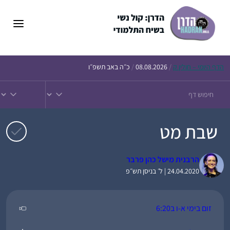
דלג
תוכן
הדף
היומי – חולין ק
/
08.08.2026
/
כ״ה באב תשפ״ו
שבת מט
הרבנית מישל כהן פרבר
24.04.2020 | ל׳ בניסן תש״פ
זום בימי א-ו ב6:20