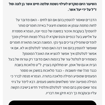
השיעור היום מוקדש לעילוי נשמת שלמה חיים אשר בן לונה סול
ז”ל על ידי יעל אשר.
הדברים שאסור להטמין בהם אם הם לחים – האם מדובר על
לחות מחמת עצמן או ממשהו חיצוני? באיזה חומרים מותר
להטמין? בעקבות אזכור במשנה של כנפי יונה, הגמרא מספרת
על אלישע בעל כנפיים והנס שקרא לו בגלל מצוות תפילין ומכך
לומדים שתפילין צריכים גוף נקי. המשנה הבאה מתארת חומרים
שאפשר להטמין בהם ואז דנה האם מותר לטלטלם או לא. אם אי
אפשר לטלטלם איך אפשר להוציא את האוכל המוטמן?
כשמתירים לטלטל עור של בהמות האם מדובר רק עורות של בעל
הבית או גם של אומן. יש מחלוקת בעניין. ל”ט מלאכות בשבת
כנגד מה? שתי תשובות – כנגד מלאכות במשכן או מספר
הפעמים שמופיע המילה מלאכה בתורה. הגמרא מנסה לברר כי
המילה מופיעה יותר משלושים ותשע פעמים. רבא לימד על גיזי
צמר שאם טמן בהם מותר לטלטלם ותלמיד חדש בישיבה הקשה
עליו ובעקבות כך רבא תיקן את דבריו.