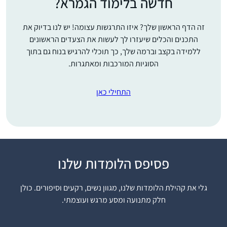
חדשה בלימוד הגמרא?
זה הדף הראשון שלך? איזו התרגשות עצומה! יש לנו בדיוק את
התכנים והכלים שיעזרו לך לעשות את הצעדים הראשונים
ללמידה בקצב וברמה שלך, כך תוכלי להרגיש בנוח גם בתוך
הסוגיות המורכבות ומאתגרות.
התחילי כאן
פסיפס הלומדות שלנו
ראיתי את הסיום הגדול
בבנייני האומה וכל כך
גלי את קהילת הלומדות שלנו, מגוון נשים, רקעים וסיפורים. כולן
התרשמתי ורציתי לקחת
חלק מתנועה ומסע מרגש ועוצמתי.
חלק.. אבל לקח לי עוד
כשנה וחצי )באמצע
אולגה מזרחי