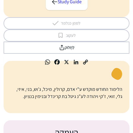
Study Guide
לסמן כנלמד
לעקוב
לַחֲלוֹק
הלימוד החודש מוקדש ע”י אדם, קרולין, מיכל, ג’וש, בני, איזי,
גלי, זואי, ז’קי ויהודה לע”נ גיטל בת קרינדל ובנימין בנציון.
העמקה