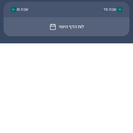
שבת סד
שבת סו
לוח הדף היומי