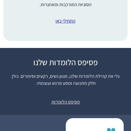
הסוגיות המורכבות ומאתגרות.
התחילי כאן
פסיפס הלומדות שלנו
אחי, שלומד דף יומי
ממסכת ברכות, חיפש
גלי את קהילת הלומדות שלנו, מגוון נשים, רקעים וסיפורים. כולן
חברותא ללימוד מסכת
חלק מתנועה ומסע מרגש ועוצמתי.
ראש השנה והציע לי.
החברותא היתה מאתגרת
שולמית סבן
טכנית ורוב הזמן נעשתה
נוקדים, ישראל
פסיפס הלומדות
דרך הטלפון, כך שבסיום
המסכת נפרדו דרכינו.
אחי חזר ללמוד לבד, אבל
אני כבר נכבשתי בקסם