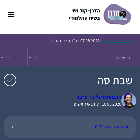
דלג
תוכן
הדף
היומי – חולין צט
/
07.08.2026
/
כ״ד באב תשפ״ו
שבת סה
הרבנית מישל כהן פרבר
10.05.2020 | ט״ז באייר תש״פ
זום בימי א-ו ב6:20