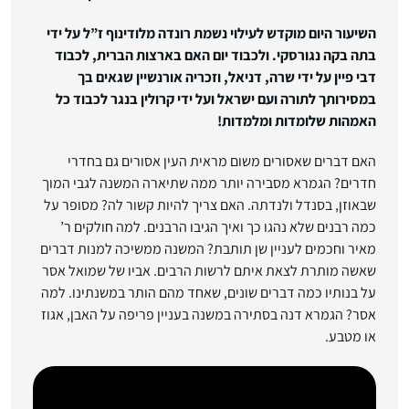
השיעור היום מוקדש לעילוי נשמת רונדה מלודינוף ז”ל על ידי
בתה בקה נגורסקי. ולכבוד יום האם בארצות הברית, לכבוד
דבי פיין על ידי שרה, דניאל, וזכריה אורנשיין שגאים בך
במסירותך לתורה ועם ישראל ועל ידי קרולין בנגר לכבוד כל
האמהות שלומדות ומלמדות!
האם דברים שאסורים משום מראית העין אסורים גם בחדרי
חדרים? הגמרא מסבירה יותר ממה שתיארה המשנה לגבי המוך
שבאוזן, בסנדל ולנדתה. האם צריך להיות קשור לה? מסופר על
כמה רבנים שלא נהגו כך ואיך הגיבו הרבנים. למה חולקים ר’
מאיר וחכמים לעניין שן תותבת? המשנה ממשיכה למנות דברים
שאשה מותרת לצאת איתם לרשות הרבים. אביו של שמואל אסר
על בנותיו כמה דברים שונים, שאחד מהם הותר במשנתינו. למה
אסר? הגמרא דנה בסתירה במשנה בעניין פריפה על האבן, אגוז
או מטבע.