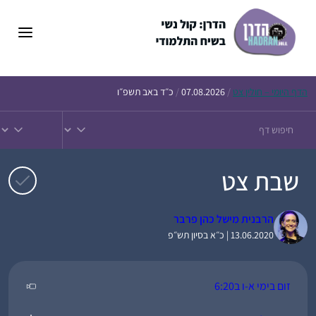
דלג
תוכן
הדף
היומי – חולין צט
/
07.08.2026
/
כ״ד באב תשפ״ו
שבת צט
הרבנית מישל כהן פרבר
13.06.2020 | כ״א בסיון תש״פ
זום בימי א-ו ב6:20