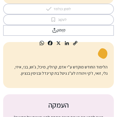
לסמן כנלמד
לעקוב
לַחֲלוֹק
הלימוד החודש מוקדש ע”י אדם, קרולין, מיכל, ג’וש, בני, איזי,
גלי, זואי, ז’קי ויהודה לע”נ גיטל בת קרינדל ובנימין בנציון.
העמקה