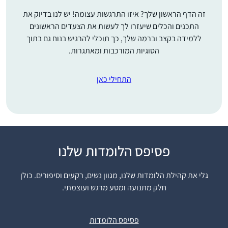
זה הדף הראשון שלך? איזו התרגשות עצומה! יש לנו בדיוק את
התכנים והכלים שיעזרו לך לעשות את הצעדים הראשונים
ללמידה בקצב וברמה שלך, כך תוכלי להרגיש בנוח גם בתוך
הסוגיות המורכבות ומאתגרות.
התחילי כאן
סיום השס לנשים נתן לי
פסיפס הלומדות שלנו
מוטביציה להתחיל ללמוד
דף יומי. עד אז למדתי
גלי את קהילת הלומדות שלנו, מגוון נשים, רקעים וסיפורים. כולן
גמרא בשבתות ועשיתי
חלק מתנועה ומסע מרגש ועוצמתי.
כמה סיומים. אבל לימוד
קרן פוגל
יומיומי זה שונה לגמרי
רתמים, ישראל
פסיפס הלומדות
ופתאום כל דבר שקורה