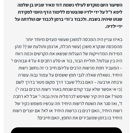
השיעור היום מוקדש לעילוי נשמת דוד מאיר שביט בן שלמה
ליפא ז”ל על ידי ילדיו שהצטרפו ללימוד הדף היומי לפקידת
שנתו שיהיה בשבת. ולכבוד ג’ודי ברמן לכבוד יום הולדתה על
ידי ילדיה.
באיזו עניין היה המכסה למשכן שעשוי מעזים מיוחד יותר
מהמכסה שנקרא משכן (עשוי תכלת, ארגמן ותולעת שני)? מהן
המידות המדוייקות של העגלות שנשאו את הקרשים וכמה רווח
היה בין עגלות? חוליית הבור, בור או סלע רחבים 4 על 4 וגבוהים י’
– המעביר חפת מרשות הרבים עליהם חייב כי זה נחשב רשות
היחיד. נשאלת שאלה לגבי חפץ ששמים על עמוד גבוה עשרה
ורבחה ארבעה – האם בגלל שעבר דרך מקום פטור בדרך לשם
(כי אי אפשר שלא עבר קודם שנחת באויר רשות הרבים גבוה י’)
פטור? אם היה קיר ששימש לכרמלית והיה גבוה י’ אבל לא רחבה
ד’, ואז סגר את השטח לרשות היחיד וזה עכשיו משמש כקיר של
רשות היחיד, האם דנים בו כרשות היחיד או לא? אם יוצרים רשות
היחיד בו בזמן שמעבירים את החפץ, האם חייבים?