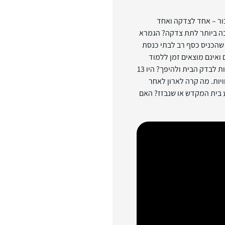
ור – אחד לצדקה ואחד
בה ביותר לתת צדקה? הגמרא
 שהכניס כסף רב לבתי כנסת
אינם מוצאים זמן ללמוד
תורה. אם יש צורך, האם ניתן להשתמש בכסף המיועד לקרבנות לבדק הבית ולהיפך? היו 13
 בבית המקדש, 13 שולחנות ו -13 השתחוויות. מה קרה לארון לאחר
 בית המקדש או שנבזז? האם