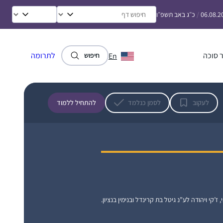
וכיום השלמתי הכל. מדהים אותי שאני לומדת כל
06.08.2
/
כ״ג באב תשפ״ו
יום קצת, אפילו בחדר הלידה, בבידוד או בחו”ל.
קרן וינגרטן שרינגטון
לאט לאט יותר נינוחה בסוגיות. לא כולם מבינים
מודיעין, ישראל
את הרצון, בפרט כפמניסטית. חשה סיפוק גדול
 סוכה
לתרומה
En
חיפוש
להכיר את המושגים וצורת החשיבה. החלום זה
להמשיך ולהתמיד ובמקביל ללמוד איך מהסוגיות
נוצרה והתפתחה ההלכה.
לעקוב
לסמן כנלמד
להתחיל ללמוד
התחלתי ללמוד בעידוד שתי חברות אתן למדתי
בעבר את הפרק היומי במסגרת 929.
בבית מתלהבים מאוד ובשבת אני לומדת את
הדף עם בעלי שזה מפתיע ומשמח מאוד! לימוד
הדף הוא חלק בלתי נפרד מהיום שלי. לומדת
מרים ונגרובר
בצהריים ומחכה לזמן הזה מידי יום…
אפרת, ישראל
, ז’קי ויהודה לע”נ גיטל בת קרינדל ובנימין בנציון.