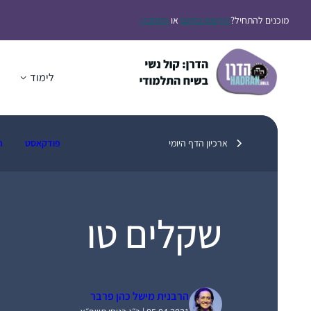
דלג
מוכנים להתחיל?
הירשמו בחינם
או
התחברו
תוכן
לימוד
ה
ארכיון הדף היומי
פודקאסט
ת
שקלים טו
הרבנית מישל כהן פרבר