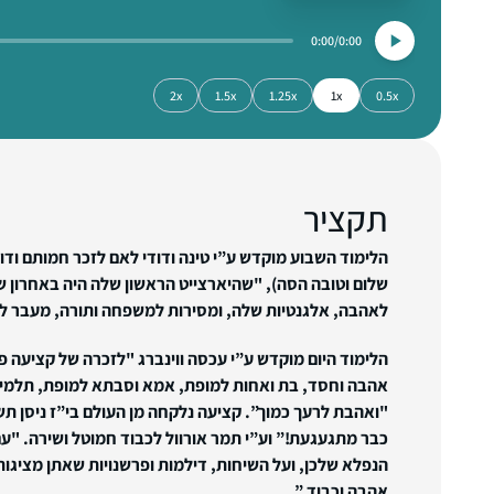
0:00
0:00
2x
1.5x
1.25x
1x
0.5x
תקציר
הלימוד השבוע מוקדש ע”י טינה ודודי לאם לזכר חמותם ודו
שלום וטובה הסה), "שהיארצייט הראשון שלה היה באחרון 
לאהבה, אלגנטיות שלה, ומסירות למשפחה ותורה, מעבר 
הלימוד היום מוקדש ע”י עכסה ווינברג "לזכרה של קציעה פ
אהבה וחסד, בת ואחות למופת, אמא וסבתא למופת, תלמי
"ואהבת לרעך כמוך”. קציעה נלקחה מן העולם בי”ז ניסן ת
כבר מתגעגעת!”
וע”י תמר אורוול לכבוד חמוטל ושירה. "ע
הנפלא שלכן, ועל השיחות, דילמות ופרשנויות שאתן מציגות 
אהבה וכבוד.”