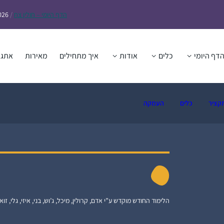
הדף
היומי – חולין צח
/
026
דף היומי
כלים
אודות
איך מתחילים
מאירות
אתגר
קציר
כלים
העמקה
הלימוד החודש מוקדש ע”י אדם, קרולין, מיכל, ג’וש, בני, איזי, גלי, זואי