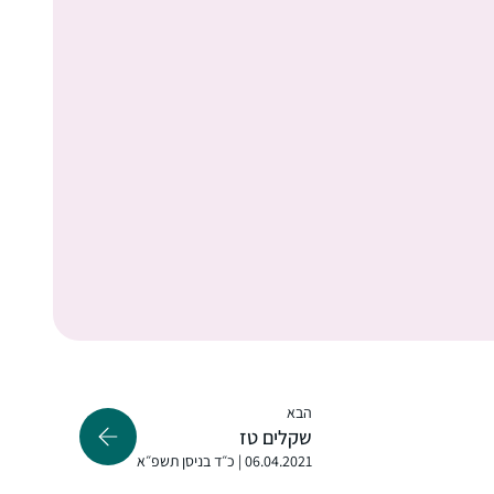
לאט לאט יותר נינוחה בסוגיות. לא כולם מבינים
מודיעין, ישראל
את הרצון, בפרט כפמניסטית. חשה סיפוק גדול
להכיר את המושגים וצורת החשיבה. החלום זה
להמשיך ולהתמיד ובמקביל ללמוד איך מהסוגיות
נוצרה והתפתחה ההלכה.
התחלתי ללמוד בעידוד שתי חברות אתן למדתי
בעבר את הפרק היומי במסגרת 929.
בבית מתלהבים מאוד ובשבת אני לומדת את
הדף עם בעלי שזה מפתיע ומשמח מאוד! לימוד
הדף הוא חלק בלתי נפרד מהיום שלי. לומדת
מרים ונגרובר
בצהריים ומחכה לזמן הזה מידי יום…
אפרת, ישראל
הבא
שקלים טז
06.04.2021 | כ״ד בניסן תשפ״א