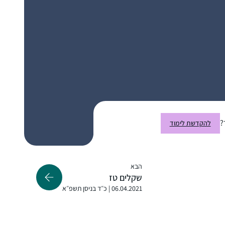
ראיתי את הסיום הגדול בבנייני האומה וכל כך
התרשמתי ורציתי לקחת חלק.. אבל לקח לי עוד
כשנה וחצי )באמצע מסיכת שבת להצטרף..
הלימוד חשוב לי מאוד.. אני תמיד במרדף אחרי
הדף וגונבת כל פעם חצי דף כשהילדים עסוקים
אולגה מזרחי
ומשלימה אח”כ אחרי שכולם הלכו לישון..
ירושלים, ישראל
?
להקדשת לימוד
הבא
שקלים טז
06.04.2021 | כ״ד בניסן תשפ״א
כבר סיפרתי בסיום של מועד קטן.
הלימוד מאוד משפיעה על היום שלי כי אני