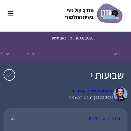
דלג
תוכן
הדף
היומי – חולין קב
/
10.08.2026
/
כ״ז באב תשפ״ו
שבועות י
הרבנית מישל כהן פרבר
11.05.2025 | י״ג באייר תשפ״ה
זום בימי א-ו ב6:20