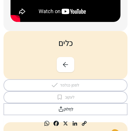
כלים
לסמן כנלמד
לעקוב
לַחֲלוֹק