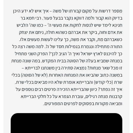
מספר דרשות על מקום קבורתו של משה – איך איש לא ידע היכן
בדיוק הוא קבור ולמה דווקא נקבר בבעל פעור. רבי חמא בר
חנינא לימד שיש לנסות לחקות את מעשי ה’ – כמו שה’ הלביש
את אדם וחוה, ביקר את אברהם כשהוא חולה, ניחם את יצחק
כשאברהם מת, וקבר את משה, כך עלינו לעשות מעשים אלו.
התורה מתחילה ונגמרת בגמילות חסד של ה’. למה משה רצה כל
כך להיכנס לארץ ישראל ואיך ה’ הגיב לכך? הפרק השני מתחיל
במנחה שמביא בעלה של הסוטה בבית המקדש. במה שונה מנחת
זו מכל שאר מנחות? נמצאה סתירה בין משנתנו לברייתא –
במשנה כתוב שהביאו את המנחות האחרות (לא של הסוטה) בכלי
שרת (כלי קודש) והברייתא אומרת שלא היו מביאים בכלי שרת.
איך זה נפתר? כיוון שהברייתא הזכירה פרטים רבים נוספים על
קרבנות מנחה רגילים, עוברת הגמרא על כל חלקי הברייתא
ומביאה מקורות בפסוקים לפרטים המפורטים.