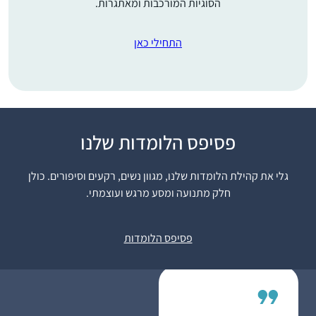
הסוגיות המורכבות ומאתגרות.
התחילי כאן
התחלתי לפני 8 שנים
פסיפס הלומדות שלנו
במדרשה. לאחרונה
סיימתי מסכת תענית
גלי את קהילת הלומדות שלנו, מגוון נשים, רקעים וסיפורים. כולן
בלמידה עצמית ועכשיו
חלק מתנועה ומסע מרגש ועוצמתי.
לקראת סיום מסכת
דניאלה ברוכים
מגילה.
רעננה, ישראל
פסיפס הלומדות