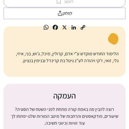
לעקוב
לַחֲלוֹק
הלימוד החודש מוקדש ע”י אדם, קרולין, מיכל, ג’וש, בני, איזי,
גלי, זואי, ז’קי ויהודה לע”נ גיטל בת קרינדל ובנימין בנציון.
העמקה
רוצה להבין מה באמת קורה מתחת לפני השטח של הסוגיה?
שיעורים, פודקאסטים והרחבות של מיטב המורות שלנו יפתחו לך
עוד זוויות וכיווני חשיבה.