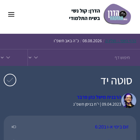
דלג
תוכן
הדף
היומי – חולין ק
/
08.08.2026
/
כ״ה באב תשפ״ו
סוטה יד
הרבנית מישל כהן פרבר
09.04.2023 | י״ח בניסן תשפ״ג
זום בימי א-ו ב6:20