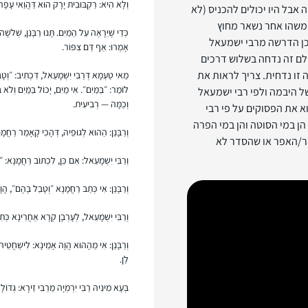
וְלָא הִיא: רַקְבּוּבִית יָרָק הוּא דַּהֲוַאי עָפָ
 אבל היו יכולים להכניס (לא
 משהו אחר נשאר מחוץ
כְּדֵי שֶׁיֵּרָאֶה עַל הַמַּיִם. תָּנוּ רַבָּנַן, שְׁלֹש
כן הדרשה מרבי ישמעאל
אָמְרוּ: אַף דַּם צִפּוֹר.
לם זה נדחה בשלוש דרכים
זו נדחית. צריך לראות את
מַאי טַעְמָא דְּרַבִּי יִשְׁמָעֵאל, דִּכְתִיב: ״וְטָבַ
לוֹמַר: ״בַּמַּיִם״. אִי מַיִם, יָכוֹל בַּמַּיִם וְלֹא
ל היבמה ולפי רבי ישמעאל
וְכַמָּה — רְבִיעִית.
א את הפסוקים על פי רבי
הן במי הסוטה והן במי הפרה
וְרַבָּנַן: הַהוּא לְגוּפֵיהּ, דְּהָכִי קָאָמַר רַחֲמָ
פר/האפר או שהסדר לא
וְרַבִּי יִשְׁמָעֵאל: אִם כֵּן, לִכְתּוֹב רַחֲמָנָא: 
וְרַבָּנַן: אִי כְּתַב רַחֲמָנָא ״וְטָבַל בָּהֶם״, הֲ
וְרַבִּי יִשְׁמָעֵאל, לְעָרְבָן קְרָא אַחֲרִינָא כְּת
וְרַבָּנַן: אִי מֵהָהוּא הֲוָה אָמֵינָא: לִישְׁחֲטֵיהּ
לַן.
בְּעָא מִינֵּיהּ רַבִּי יִרְמְיָה מֵרַבִּי זֵירָא: גְּדו