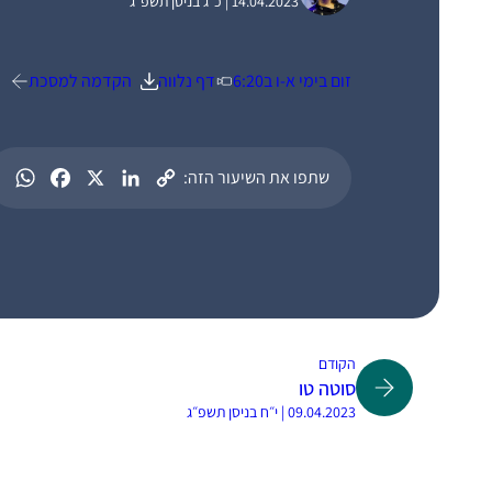
14.04.2023 | כ״ג בניסן תשפ״ג
זום בימי א-ו ב6:20
דף נלווה
הקדמה למסכת
שתפו את השיעור הזה:
הקודם
סוטה טו
09.04.2023 | י״ח בניסן תשפ״ג