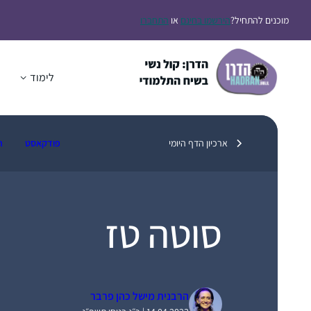
דלג
מוכנים להתחיל?
הירשמו בחינם
או
התחברו
תוכן
לימוד
ה
ארכיון הדף היומי
פודקאסט
ת
סוטה טז
הרבנית מישל כהן פרבר