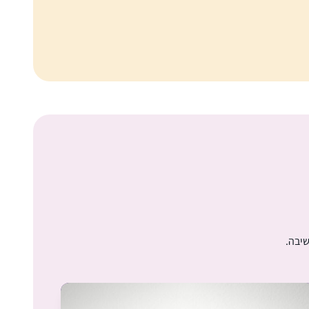
הקצרות, גם כשהיינו חולות קורונה ובבידודים,
למדנו לבד, העיקר לא לצבור פער, ומחכות
ליבמות 🙂
התחלתי ללמוד דף יומי אחרי שחזרתי בתשובה
ולמדתי במדרשה במגדל עוז. הלימוד טוב
ומספק חומר למחשבה על נושאים הלכתיים
”קטנים” ועד לערכים גדולים ביהדות. חשוב לי
להכיר את הגמרא לעומק. והצעד הקטן היום הוא
גאיה דיבו
ללמוד אותה בבקיאות, בעזרת השם, ומי יודע
מצפה יריחו, ישראל
אולי גם אגיע לעיון בנושאים מעניינים. נושאים
בגמרא מתחברים לחגים, לתפילה, ליחסים שבין
אדם לחברו ולמקום ולשאר הדברים שמלווים
באורח חיים דתי 🙂
שיבה.
ראיתי את הסיום הגדול בבנייני האומה וכל כך
התרשמתי ורציתי לקחת חלק.. אבל לקח לי עוד