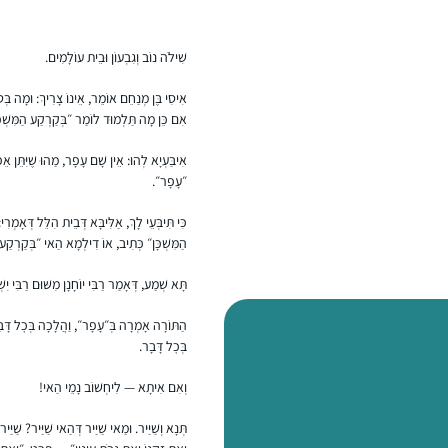
שִׁילֹה נוֹב וְגִבְעוֹן וּבֵית עוֹלָמִים.
אִיסִי בֶּן מְנַחֵם אוֹמֵר, אֵינוֹ צָרִיךְ: וּמָה 
אִם כֵּן מָה תַּלְמוּד לוֹמַר ״בְּקַרְקַע הַמִּשְׁכָּ
אִיבַּעְיָא לְהוּ: אֵין שָׁם עָפָר, מַהוּ שֶׁיִּתֵּן אֵ
״עָפָר״.
כִּי תִּיבְּעֵי לָךְ, אַלִּיבָּא דְּבֵית הִלֵּל דְּאָ
הַמִּשְׁכָּן״ כְּתִיב, אוֹ דִילְמָא הַאי ״בְּקַרְקַע ה
תָּא שְׁמַע, דְּאָמַר רַבִּי יוֹחָנָן מִשּׁוּם רַבִּי
הַתּוֹרָה אָמְרָה בְּ״עָפָר״, וַהֲלָכָה בְּכׇל דָּ
בְּכׇל דָּבָר.
וְאִם אִיתָא — לִיחְשׁוֹב נָמֵי הַאי!
תְּנָא וְשַׁיַּיר. וּמַאי שַׁיַּיר דְּהַאי שַׁיַּיר? שַׁי