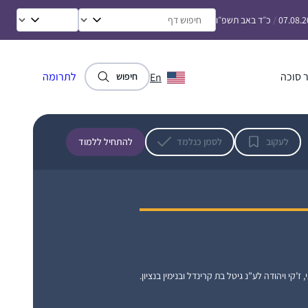
למדרשה, נכנסתי ללופ, ואני מצליחה להיות
07.08.
/
כ״ד באב תשפ״ו
חלק, סיימתי עם החברותא שלי את כל המסכתות
הקצרות, גם כשהיינו חולות קורונה ובבידודים,
למדנו לבד, העיקר לא לצבור פער, ומחכות
ליבמות 🙂
 סוכה
לתרומה
En
חיפוש
התחלתי ללמוד דף יומי אחרי שחזרתי בתשובה
ולמדתי במדרשה במגדל עוז. הלימוד טוב
לעקוב
לסמן כנלמד
להתחיל ללמוד
ומספק חומר למחשבה על נושאים הלכתיים
”קטנים” ועד לערכים גדולים ביהדות. חשוב לי
להכיר את הגמרא לעומק. והצעד הקטן היום הוא
גאיה דיבו
ללמוד אותה בבקיאות, בעזרת השם, ומי יודע
מצפה יריחו, ישראל
אולי גם אגיע לעיון בנושאים מעניינים. נושאים
בגמרא מתחברים לחגים, לתפילה, ליחסים שבין
אדם לחברו ולמקום ולשאר הדברים שמלווים
באורח חיים דתי 🙂
, ז’קי ויהודה לע”נ גיטל בת קרינדל ובנימין בנציון.