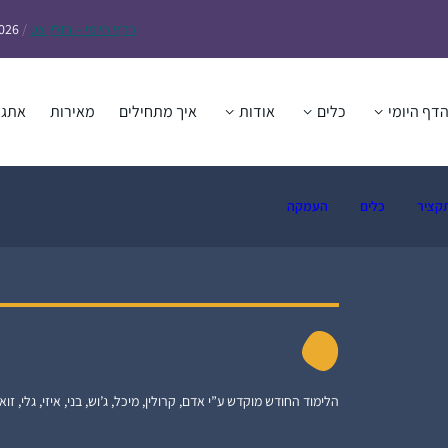
הדף
היומי – חולין צט
/
2026
דף היומי
כלים
אודות
איך מתחילים
מאירות
אתגר
קציר
כלים
העמקה
הלימוד החודש מוקדש ע”י אדם, קרולין, מיכל, ג’וש, בני, איזי, גלי, זואי