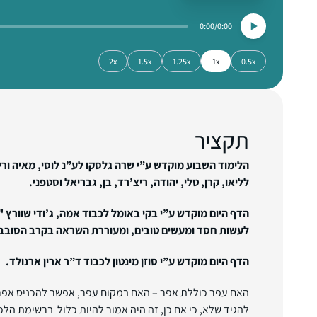
0:00
0:00
2x
1.5x
1.25x
1x
0.5x
תקציר
הלימוד השבוע מוקדש ע”י שרה גלסקו לע”נ לוסי, מאיה ורי
לליאו, קרן, טלי, יהודה, ריצ’רד, בן, גבריאל וסטפני.
הדף היום מוקדש ע”י בקי באומל לכבוד אמה, ג’ודי שוורץ 
לעשות חסד ומעשים טובים, ומעוררת השראה בקרב הסובב
הדף היום מוקדש ע”י סוזן מינטון לכבוד ד”ר ארין ארנולד.
האם עפר כוללת אפר – האם במקום עפר, אפשר להכניס אפר
להגיד שלא, כי אם כן, זה היה אמור להיות כלול ברשימת הלכ