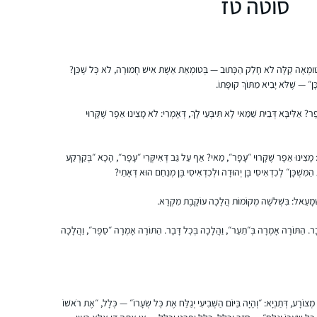
סוטה טז
בית שמש, ישראל
בְּטוּמְאָה קַלָּה לֹא חָלַק הַכָּתוּב — בְּטוּמְאַת אֵשֶׁת אִישׁ חֲמוּרָה, לֹא כׇּל שֶׁכֵּן?
ן״ — שֶׁלֹּא יָבִיא מִתּוֹךְ קוּפָּתוֹ.
פֶר? אַלִּיבָּא דְּבֵית שַׁמַּאי לָא תִּיבְּעֵי לָךְ, דְּאָמְרִי: לֹא מָצִינוּ אֵפֶר שֶׁקָּרוּי
התחלתי ללמוד לפני 4.5 שנים, כשהודיה חברה
שלי פתחה קבוצת ווטסאפ ללימוד דף יומי
מְרִי: מָצִינוּ אֵפֶר שֶׁקָּרוּי ״עָפָר״, מַאי? אַף עַל גַּב דְּאִיקְּרִי ״עָפָר״, הָכָא ״בְּקַרְקַע
ַמִּשְׁכָּן״ לְכִדְאִיסִי בֶּן יְהוּדָה וּלְכִדְאִיסִי בֶּן מְנַחֵם הוּא דְּאָתֵי?
בתחילת מסכת סנהדרין. מאז לימוד הדף נכנס
לתוך היום-יום שלי והפך לאחד ממגדירי הזהות
 יִשְׁמָעֵאל: בִּשְׁלֹשָׁה מְקוֹמוֹת הֲלָכָה עוֹקֶבֶת מִקְרָא.
שלי ממש.
קרן רוזנברג
ירושלים, ישראל
בָר. הַתּוֹרָה אָמְרָה בְּ״תַעַר״, וַהֲלָכָה בְּכׇל דָּבָר. הַתּוֹרָה אָמְרָה ״סֵפֶר״, וַהֲלָכָה
ַּיר מְצוֹרָע, דְּתַנְיָא: ״וְהָיָה בַּיּוֹם הַשְּׁבִיעִי יְגַלַּח אֶת כׇּל שְׂעָרוֹ״ — כְּלָל, ״אֶת רֹאשׁוֹ