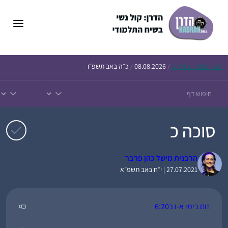
דלג
תוכן
הדף
היומי – חולין ק
/
08.08.2026
/
כ״ה באב תשפ״ו
סוכה כ
הרבנית מישל כהן פרבר
27.07.2021 | י״ח באב תשפ״א
זום בימי א-ו ב6:20