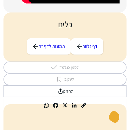
כלים
דף נלווה
תמונות לדף זה
לסמן כנלמד
לעקוב
לַחֲלוֹק