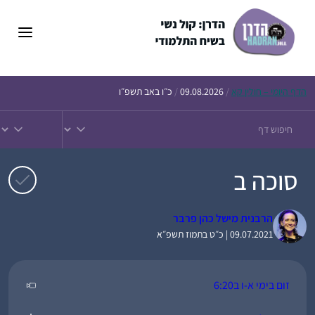
דלג
תוכן
הדף
היומי – חולין קא
/
09.08.2026
/
כ״ו באב תשפ״ו
סוכה ב
הרבנית מישל כהן פרבר
09.07.2021 | כ״ט בתמוז תשפ״א
זום בימי א-ו ב6:20