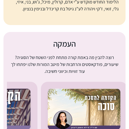
הלימוד החודש מוקדש ע”י אדם, קרולין, מיכל, ג’וש, בני, איזי,
גלי, זואי, ז’קי ויהודה לע”נ גיטל בת קרינדל ובנימין בנציון.
העמקה
רוצה להבין מה באמת קורה מתחת לפני השטח של הסוגיה?
שיעורים, פודקאסטים והרחבות של מיטב המורות שלנו יפתחו לך
עוד זוויות וכיווני חשיבה.