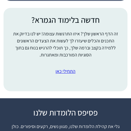
חדשה בלימוד הגמרא?
זה הדף הראשון שלך? איזו התרגשות עצומה! יש לנו בדיוק את
התכנים והכלים שיעזרו לך לעשות את הצעדים הראשונים
ללמידה בקצב וברמה שלך, כך תוכלי להרגיש בנוח גם בתוך
הסוגיות המורכבות ומאתגרות.
התחילי כאן
פסיפס הלומדות שלנו
A friend in the SF Bay
Area said in Dec 2019
גלי את קהילת הלומדות שלנו, מגוון נשים, רקעים וסיפורים. כולן
that she might start