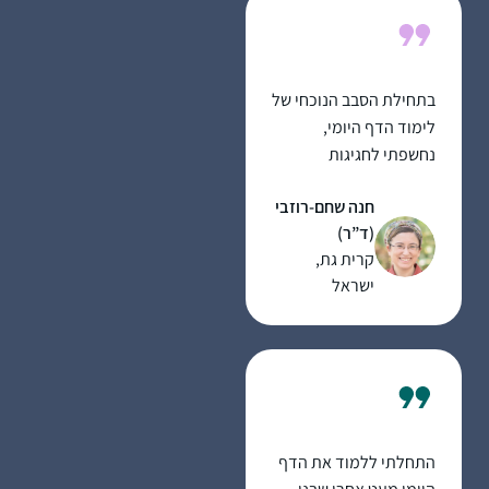
בתחילת הסבב הנוכחי של
לימוד הדף היומי,
נחשפתי לחגיגות
המרגשות באירועי הסיום
חנה שחם-רוזבי
ברחבי העולם. והבטחתי
(ד”ר)
לעצמי שבקרוב אצטרף
קרית גת,
גם למעגל הלומדות.
ישראל
הסבב התחיל כאשר הייתי
בתחילת דרכי בתוכנית
קרן אריאל להכשרת
יועצות הלכה של נשמ”ת.
לא הצלחתי להוסיף את
ההתחייבות לדף היומי על
הלימוד האינטנסיבי של
התחלתי ללמוד את הדף
תוכנית היועצות. בבוקר