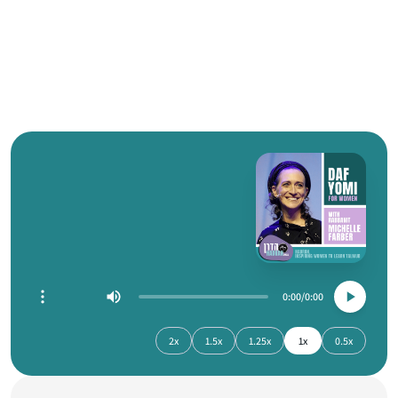
0:00
0:00
2x
1.5x
1.25x
1x
0.5x