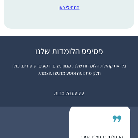
התחילי כאן
התחלתי ללמוד בסבב
פסיפס הלומדות שלנו
הנוכחי לפני כשנתיים
.הסביבה מתפעלת
גלי את קהילת הלומדות שלנו, מגוון נשים, רקעים וסיפורים. כולן
ותומכת מאוד. אני
חלק מתנועה ומסע מרגש ועוצמתי.
משתדלת ללמוד מכל
יעל אשר
ההסכתים הנוספים שיש
יהוד, ישראל
פסיפס הלומדות
באתר הדרן. אני עורכת
כל סיום מסכת שיעור
בביתי לכ20 נשים
שמחכות בקוצר רוח
למפגשים האלו.
התחלתי בתחילת הסבב,