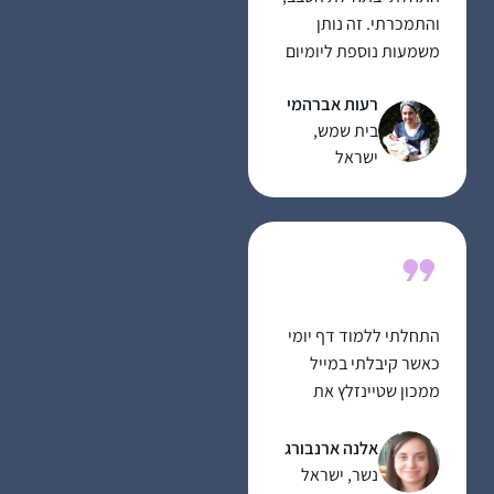
והתמכרתי. זה נותן
משמעות נוספת ליומיום
ומאוד מחזק לתת לזה
רעות אברהמי
מקום בתוך כל שגרת
בית שמש,
הבית-עבודה השוטפת.
ישראל
התחלתי ללמוד דף יומי
כאשר קיבלתי במייל
ממכון שטיינזלץ את
הדפים הראשונים של
מסכת ברכות במייל.
אלנה ארנבורג
קודם לא ידעתי איך
נשר, ישראל