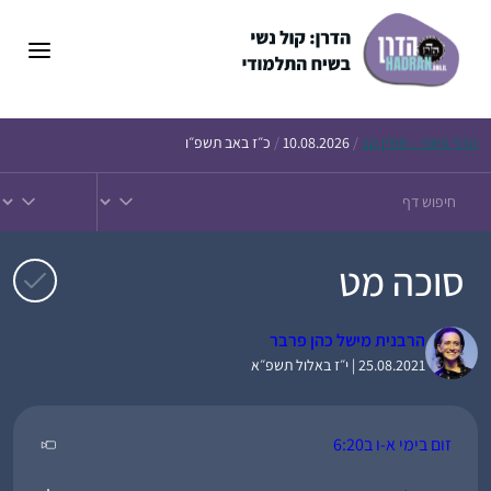
דלג
תוכן
הדף
היומי – חולין קב
/
10.08.2026
/
כ״ז באב תשפ״ו
סוכה מט
הרבנית מישל כהן פרבר
25.08.2021 | י״ז באלול תשפ״א
זום בימי א-ו ב6:20