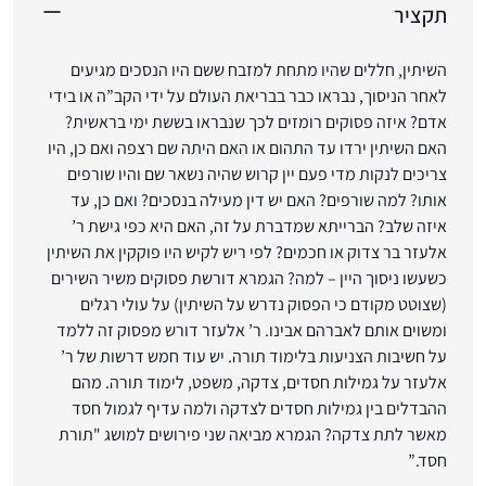
תקציר
השיתין, חללים שהיו מתחת למזבח ששם היו הנסכים מגיעים
לאחר הניסוך, נבראו כבר בבריאת העולם על ידי הקב”ה או בידי
אדם? איזה פסוקים רומזים לכך שנבראו בששת ימי בראשית?
האם השיתין ירדו עד התהום או האם היתה שם רצפה ואם כן, היו
צריכים לנקות מדי פעם יין קרוש שהיה נשאר שם והיו שורפים
אותו? למה שורפים? האם יש דין מעילה בנסכים? ואם כן, עד
איזה שלב? הברייתא שמדברת על זה, האם היא כפי גישת ר’
אלעזר בר צדוק או חכמים? לפי ריש לקיש היו פוקקין את השיתין
כשעשו ניסוך היין – למה? הגמרא דורשת פסוקים משיר השירים
(שצוטט מקודם כי הפסוק נדרש על השיתין) על עולי רגלים
ומשוים אותם לאברהם אבינו. ר’ אלעזר דורש מפסוק זה ללמד
על חשיבות הצניעות בלימוד תורה. יש עוד חמש דרשות של ר’
אלעזר על גמילות חסדים, צדקה, משפט, לימוד תורה. מהם
ההבדלים בין גמילות חסדים לצדקה ולמה עדיף לגמול חסד
מאשר לתת צדקה? הגמרא מביאה שני פירושים למושג "תורת
חסד.”