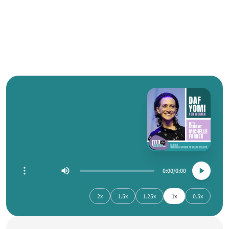
0:00
0:00
2x
1.5x
1.25x
1x
0.5x