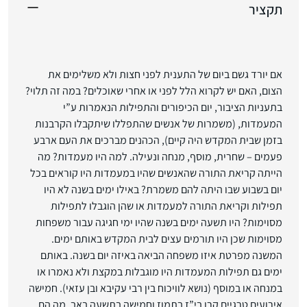
תקציר
אם יורד גשם ביום של התענית לפני חצות ולא משלימים את
הצום, האם יש לקרוא הלל לפני או אחרי שאוכלים? במה זה תלוי?
בתעניות הציבור, יום הכיפורים והתפילות הנאמרות ע”י
המעמדות, (משמרות של אנשים שהתפללו שיתקבלו הקרבנות
בזמן שבית המקדש היה קיים), הכהנים מברכים את העם ארבע
פעמים – שחרית, מוסף, מנחה ונעילה. למה היו מעמדות? מה
הייתה קריאת התורה שהאנשים שהיו במעמדות היו קוראים בכל
יום בשבוע שבו היתה להם משמרת? באילו ימים בשנה לא היו
תפילות וקריאת התורה למעמדות או שהן הוגבלו לתפילות
מסוימות? היו תשעה ימים בשנה שהיו ימי חגיגה עבור משפחות
מסוימות שכן היו תורמים עצים לבית המקדש באותם ימים.
המשנה מפרטת איזו משפחה הביאה באיזה יום בשנה. באותם
ימים גם תפילות המעמדות היו מוגבלות במקצת ולא נאמרו או
במנחה או במוסף (נושא לוויכוח בין רבי עקיבא ובן עזאי). חמישה
אירועים טרגיים קרו בי”ז בתמוז וחמישה בתשעה באב. מה הם