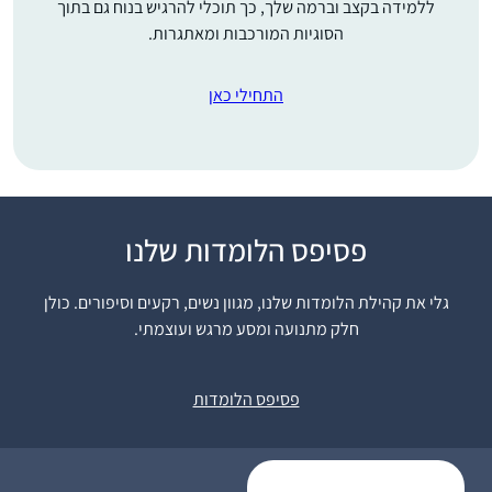
ללמידה בקצב וברמה שלך, כך תוכלי להרגיש בנוח גם בתוך
הסוגיות המורכבות ומאתגרות.
התחילי כאן
פסיפס הלומדות שלנו
לצערי גדלתי בדור שבו
לימוד גמרא לנשים לא
גלי את קהילת הלומדות שלנו, מגוון נשים, רקעים וסיפורים. כולן
היה דבר שבשגרה ושנים
חלק מתנועה ומסע מרגש ועוצמתי.
שאני חולמת להשלים את
הפער הזה.. עד שלפני
מיכי קדוש
מספר שבועות, כמעט
מורשת, ישראל
פסיפס הלומדות
במקרה, נתקלתי
במודעת פרסומת
הקוראת להצטרף ללימוד