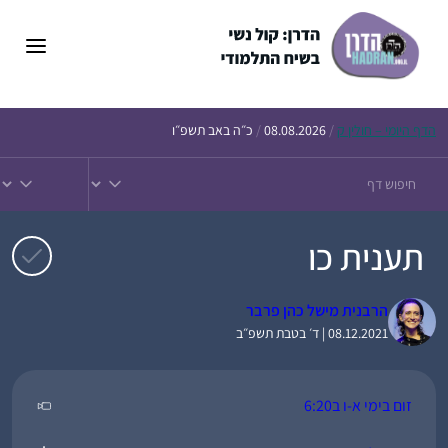
דלג
תוכן
הדף
היומי – חולין ק
/
08.08.2026
/
כ״ה באב תשפ״ו
תענית כו
הרבנית מישל כהן פרבר
08.12.2021 | ד׳ בטבת תשפ״ב
זום בימי א-ו ב6:20