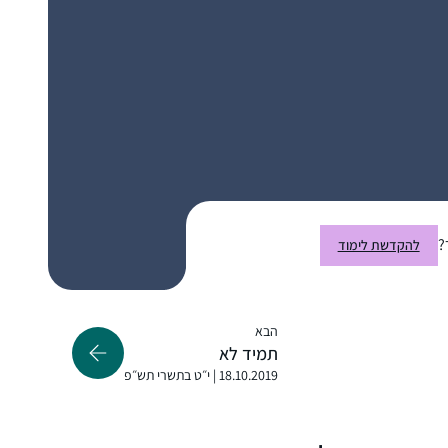
חיבור עמוק לעם היהודי ולכל הלומדים בעבר
ובהווה.
רציתי לקבל ידע בתחום שהרגשתי שהוא גדול
וחשוב אך נעלם ממני. הלימוד מעניק אתגר
וסיפוק ומעמיק את תחושת השייכות שלי לתורה
וליהדות
רות עגיב
עלי זהב – לשם, ישראל
?
להקדשת לימוד
הבא
תמיד לא
18.10.2019 | י״ט בתשרי תש״פ
התחלתי ללמוד בסבב הנוכחי לפני כשנתיים
.הסביבה מתפעלת ותומכת מאוד. אני משתדלת