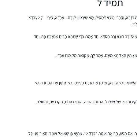
תמיד ל
ללמוד מכל ההסכתים הנוספים שיש באתר הדרן.
אני עורכת כל סיום מסכת שיעור בביתי לכ20
לֵיהּ בִּזְרָא, וְקָבְרִי הֵיכָא דְּמַסֵּיק יַמָּא שִׂירְטוֹן, קוֹרָה – עָבְדָא, פֵּירֵי – לָא עָבְדָא,
נשים שמחכות בקוצר רוח למפגשים האלו.
יעל אשר
ְלָא.
יהוד, ישראל
מָא? רַב הוּנָא וְרַב חִסְדָּא. חַד אָמַר: כְּדֵי שֶׁתְּהֵא הָרוּחַ מְנַשֶּׁבֶת בָּהּ, וְחַד
ָיוּ מַצִּיתִין הָאֲלִיתָא מִשָּׁם. אָמַר לָךְ, מְקוֹמוֹת מְקוֹמוֹת עָבְדִי.
הַשּׁוֹחֵט, וּמִי הַזּוֹרֵק, מִי מְדַשֵּׁן מִזְבֵּחַ הַפְּנִימִי, מִי מְדַשֵּׁן אֶת הַמְּנוֹרָה, מִי
A friend in the SF Bay Area said in Dec 2019
that she might start listening on her
morning drive to work. I mentioned to my
וֹקֶץ וְהָרֶגֶל שֶׁל שְׂמֹאל, הֶחָזֶה וְהַגֵּרָה, וּשְׁתֵּי דְפָנוֹת, הַקְּרָבַיִים, וְהַסּוֹלֶת,
husband and we decided to try the Daf
when it began in Jan 2020 as part of our
חנה פיוטרקובסקי
preparing to make Aliyah in the summer.
ירושלים, Israel
טָה. אִם הִגִּיעַ, הָרוֹאֶה אוֹמֵר: ״בַּרְקַאי״. מַתְיָא בֶּן שְׁמוּאֵל אוֹמֵר: הֵאִיר פְּנֵי כׇּל