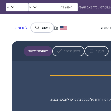
האינטלקטואלי
07.08.
/
כ״ד באב תשפ״ו
אילת-חן ודלר
לוד, ישראל
 סוכה
לתרומה
En
חיפוש
לעקוב
לסמן כנלמד
להתחיל ללמוד
התחלתי להשתתף בשיעור נשים פעם בשבוע,
תכננתי ללמוד רק דפים בודדים, לא האמנתי
שאצליח יותר מכך.
לאט לאט נשאבתי פנימה לעולם הלימוד
.משתדלת ללמוד כל בוקר ומתחילה את היום
נילי חיון
בתחושה של מלאות ומתוך התכווננות נכונה
אפרת, ישראל
, ז’קי ויהודה לע”נ גיטל בת קרינדל ובנימין בנציון.
יותר.
הלימוד של הדף היומי ממלא אותי בתחושה של