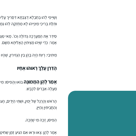
וְשָׁיְיפִי לְהוּ בְּחַבְלָא דְּצַבְתָּא דִּסְרִיךְ עֲ
וּתְלָת בְּרִיכֵי מִינַּיְיהוּ לָא מַחְזְקָה לְהוּ גַּמ
סִידֵּר אֶת הַמַּעֲרָכָה גְּדוֹלָה וְכוּ׳. מַאי טַעְ
אָמַר: כְּדֵי שֶׁיְּהוּ מַצִּיתִין הָאֲלִיתָא מִשָּׁם.
מֵיתִיבִי: רֶיוַח הָיָה בָּהֶן בֵּין הַגְּזִירִין, שֶׁה
הֲדַרַן עֲלָךְ רָאוּהוּ אֶחָיו
אָמַר לָהֶן הַמְמוּנֶּה
בּוֹאוּ וְהָפִיסוּ: מִי 
מַעֲלֶה אֵבָרִים לַכֶּבֶשׁ.
הָרֹאשׁ וְהָרֶגֶל שֶׁל יָמִין, וּשְׁתֵּי הַיָּדַיִם, הָע
וְהַחֲבִיתִּין וְהַיַּיִן.
הֵפִיסוּ, זָכָה מִי שֶׁזָּכָה.
אָמַר לָהֶן: צְאוּ וּרְאוּ אִם הִגִּיעַ זְמַן שְׁחִי