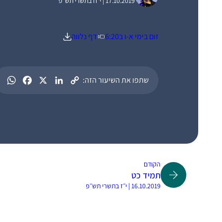
17.10.2019 | י״ח בתשרי תש״פ
זום בימי א-ו ב6:20
דף נלווה
שתפו את השיעור הזה:
הקודם
תמיד כט
16.10.2019 | י״ז בתשרי תש״פ