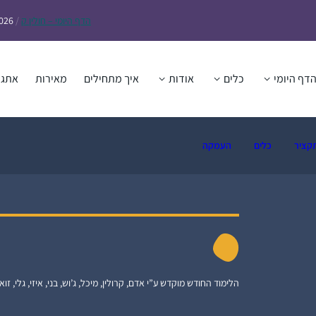
הדף
היומי – חולין ק
/
2026
דף היומי
כלים
אודות
איך מתחילים
מאירות
אתגר
קציר
כלים
העמקה
הלימוד החודש מוקדש ע”י אדם, קרולין, מיכל, ג’וש, בני, איזי, גלי, זואי