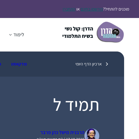
דלג
מוכנים להתחיל?
הירשמו בחינם
או
התחברו
תוכן
לימוד
ה
ארכיון הדף היומי
פודקאסט
ת
תמיד ל
הרבנית מישל כהן פרבר