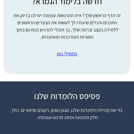
חדשה בלימוד הגמרא?
זה הדף הראשון שלך? איזו התרגשות עצומה! יש לנו בדיוק את
התכנים והכלים שיעזרו לך לעשות את הצעדים הראשונים
ללמידה בקצב וברמה שלך, כך תוכלי להרגיש בנוח גם בתוך
הסוגיות המורכבות ומאתגרות.
התחילי כאן
פסיפס הלומדות שלנו
לפני 15 שנה, אחרי
עשרות שנים של "ג’ינגול”
גלי את קהילת הלומדות שלנו, מגוון נשים, רקעים וסיפורים. כולן
בין משפחה לקריירה
חלק מתנועה ומסע מרגש ועוצמתי.
תובענית בהייטק,
הצטרפתי לשיעורי גמרא
יודי אסקוף