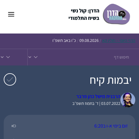
דלג
תוכן
הדף
היומי – חולין קא
/
09.08.2026
/
כ״ו באב תשפ״ו
יבמות קיח
הרבנית מישל כהן פרבר
03.07.2022 | ד׳ בתמוז תשפ״ב
זום בימי א-ו ב6:20