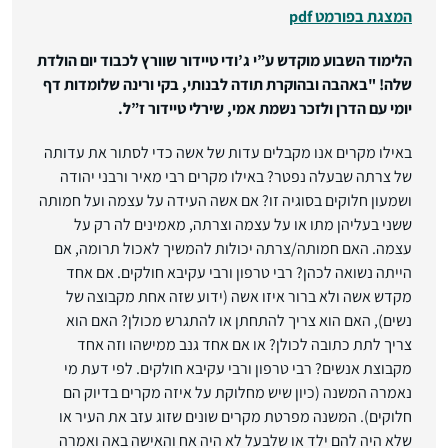
המצגת בפורמט pdf
הלימוד השבוע מוקדש ע”י ג’ודי טיידור שוורץ לכבוד יום הולדת
שלה! "באהבה ובהוקרת תודה לבנותי, בקי ורינה שלומדות דף
יומי עם הדרן ולזכר נשמת אמי, שירלי טיידור ז”ל.
באילו מקרים אנו מקבלים עדות של אשה כדי לסתור את עדותה
של צרתה שבעלה נפטר? באילו מקרים רבי מאיר ורבני יהודה
ושמעון חלוקים בסוגיה זו? אם אשה העידה על עצמה ועל חמותה
ששני בעליהן מתו או על עצמה וצרתה, מאמינים לה רק על
עצמה. האם חמותה/צרתה יכולות להמשיך לאכול תרומה, אם
הייתה נשואה לכהן? רבי טרפון ורבי עקיבא חולקים. אם אחד
מקדש אשה ולא ברור איזו אשה (ידוע שזה אחת מקבוצה של
נשים), האם הוא צריך להתחתן או להתגרש מכולן? האם הוא
צריך לתת כתובה לכולן? או אם אחד גנב ממישהו וזה אחד
מקבוצת אנשים? רבי טרפון ורבי עקיבא חולקים. לפי דעת מי
נאמרה המשנה (כיון שיש מחלוקת על איזה מקרים בדיוק הם
חלוקים). המשנה מפרטת מקרים שונים שזוג עזב את העיר או
שלא היה להם ילד או שלבעל לא היה אח והאישה באה ואמרה