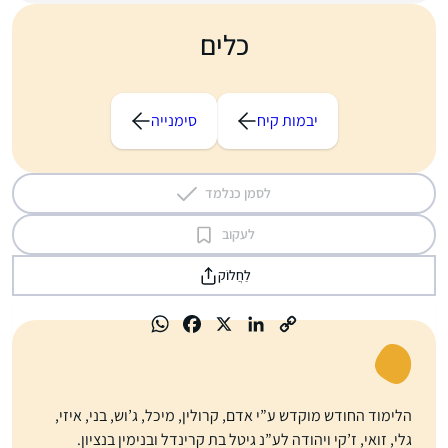
כלים
יבמות קיח
סימנייה
לסמן כנלמד
לעקוב
לַחֲלוֹק
הלימוד החודש מוקדש ע”י אדם, קרולין, מיכל, ג’וש, בני, איזי,
גלי, זואי, ז’קי ויהודה לע”נ גיטל בת קרינדל ובנימין בנציון.