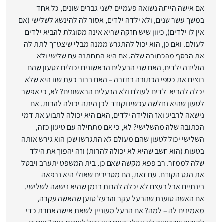
אם אישה הייתה נשואה פעמיים לשני גברים שונים, כל אחד
במשך עשר שנים, ולא ילדה ילדים, אסור לה להינשא לשלישי (אם
אין לו ילדים), כיוון שיש חזקה שהיא אינה מסוגלת להביא ילדים
לעולם. ואם כן, הוא יכול להתגרש ממנה מבלי שיצטרך לתת לה
את הכסף מהכתובה שלה. אם היא התחתנה עם שלישי ולא
הולידה ילדים, האם שני הבעלים הראשונים יכולים לטעון שהם
רוצים את כספי הכתובה בחזרה – האם ברור כעת שזו היא שלא
יכלה להביא ילדים לעולם ולא הבעלים הראשונים? לא, כי אפשר
לטעון שהיא נחלשה עכשיו וקודם לכן היתה יכולה להרות. אם
נישאה לרביע ואז הולידה ילדים, האם היא יכולה לתבוע את דמי
הכתובה שלה מהשלישי? לא, כי אם מתחילה עם טיעון כזה,
השלישי יכול לטעון שהם מעולם לא התגרשו שכן הוא גירש אותה
בטעות (הוא חשב שהיא לא יכולה להרות) וזה יהפוך את הילד
שלה לממזר. רב פפא מקשה שאם כן, בית המשפט יתערב ויבטל
את הגט הקודם. עם זאת, הם מסבירים שאולי היא נרפאה
בינתיים אבל בעצם לא יכלה להרות בזמן שהיא נישאה לשלישי.
אם האשה טוענת שהבעל עקר והבעל טוען שהאשה עקרה,
מאמינים לה – למה? אם הבעל מעוניין לשאת אישה אחרת כדי