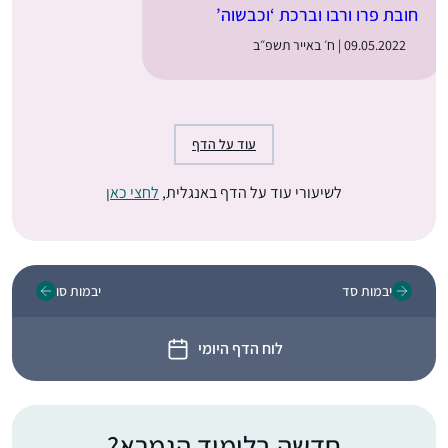
חובת פרו ורבו וברכת ‘וכבשוה’
09.05.2022 | ח׳ באייר תשפ״ב
עוד על הדף
לשיעורי עוד על הדף באנגלית,
לחצי כאן
יבמות סד
יבמות סו
לוח הדף היומי
חדשה בלימוד הגמרא?