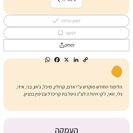
לסמן כנלמד
לעקוב
לַחֲלוֹק
הלימוד החודש מוקדש ע”י אדם, קרולין, מיכל, ג’וש, בני, איזי,
גלי, זואי, ז’קי ויהודה לע”נ גיטל בת קרינדל ובנימין בנציון.
העמקה