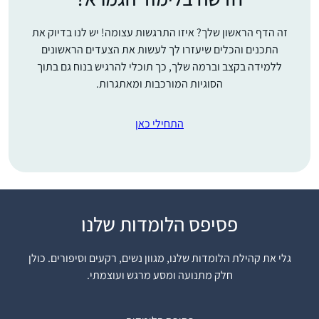
זה הדף הראשון שלך? איזו התרגשות עצומה! יש לנו בדיוק את
התכנים והכלים שיעזרו לך לעשות את הצעדים הראשונים
ללמידה בקצב וברמה שלך, כך תוכלי להרגיש בנוח גם בתוך
הסוגיות המורכבות ומאתגרות.
התחילי כאן
הייתי לפני שנתיים בסיום
פסיפס הלומדות שלנו
הדרן נשים בבנייני האומה
והחלטתי להתחיל. אפילו
גלי את קהילת הלומדות שלנו, מגוון נשים, רקעים וסיפורים. כולן
רק כמה דפים, אולי רק
חלק מתנועה ומסע מרגש ועוצמתי.
עדנה גרוס
פרק, אולי רק מסכת…
מרכז שפירא,
בינתיים סיימתי רבע שס
ישראל