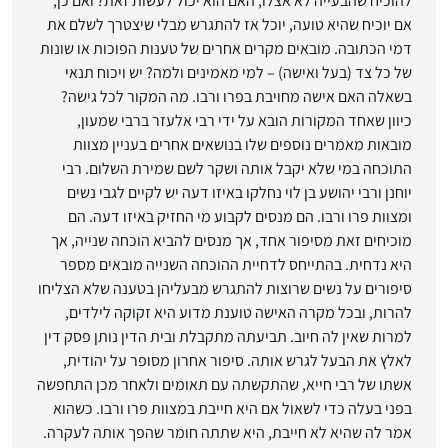
להוכיח שהבעייה לא אצלו, האם הוא יכול לעשות זאת? ואם כן,
אם יוכיח שהיא טועה, יוכל אז להתגרש מבלי שיצטרך לשלם את
דמי הכתובה. מובאים מקרים אחרים של טענות הפוכות או שונות
של כל צד (בעל ואישה) – למי מאמינים ולמה? יש ויכוח תנאי
בשאלה האם אישה מחויבת בפרו ורבו. מה המקור לכל גישה?
כיוון שאחד המקורות הובא על ידי רבי אלעזר ברבי שמעון,
מובאות מאמרים נוספים שלו בנושאים אחרים בעניין מצוות
התוכחה במי שלא יקבל אותה ושקר לשם שמירת השלום. רבי
יוחנן ורבי יהושע בן לוי נחלקו באיזו דעה יש לקיים לגבי נשים
ומצוות פרו ורבו. הם מנסים לקבוע מי החזיק באיזו דעה. הם
מוכיחים זאת מסיפור אחד, אך מנסים להביא הוכחה שנייה, אך
היא נדחית. בהתייחס לדחיית ההוכחה השנייה מובאים מספר
סיפורים על נשים שרוצות להתגרש מבעליהן בטענה שלא הצליחו
להרות, ובכל מקרה האישה טוענת מדוע היא זקוקה לילדים,
למרות שאין לה חיוב. תביעתה מתקבלת ובית הדין נותן פסק דין
לאלץ את הבעל לגרש אותה. סיפור אחרון מסופר על יהודית,
אשתו של רבי חייא, שהתקשתה עם תאומים ולאחר מכן התחפשה
בפני בעלה כדי לשאול אם היא חייבת במצוות פרו ורבו. כשהוא
אמר לה שהיא לא חייבת, היא שתתה חומר שהפך אותה לעקרה.