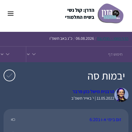
דלג
תוכן
הדף
היומי – חולין צח
/
06.08.2026
/
כ״ג באב תשפ״ו
יבמות סה
הרבנית מישל כהן פרבר
11.05.2022 | י׳ באייר תשפ״ב
זום בימי א-ו ב6:20