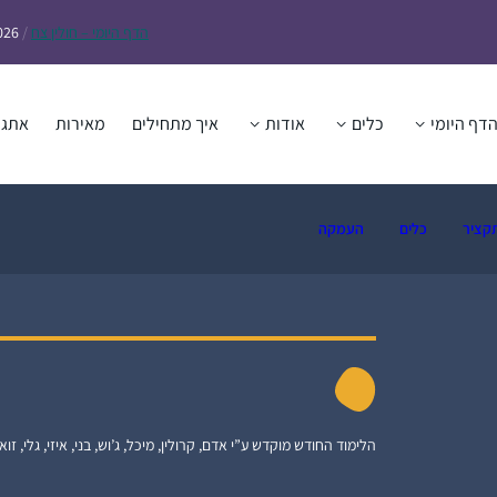
הדף
היומי – חולין צח
/
026
דף היומי
כלים
אודות
איך מתחילים
מאירות
אתגר
קציר
כלים
העמקה
הלימוד החודש מוקדש ע”י אדם, קרולין, מיכל, ג’וש, בני, איזי, גלי, זואי