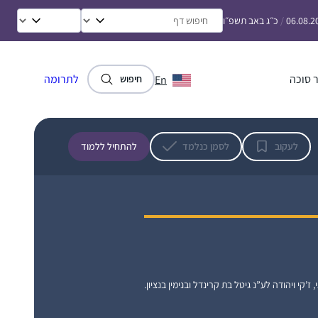
אני לומדת גמרא כעשור במסגרות שונות, ואת
06.08.2
/
כ״ג באב תשפ״ו
הדף היומי התחלתי כשחברה הציעה שאצטרף
אליה לסיום בבנייני האומה. מאז אני לומדת עם
פודקסט הדרן, משתדלת באופן יומי אך אם לא
 סוכה
לתרומה
En
חיפוש
מספיקה, מדביקה פערים עד ערב שבת. בסבב
יעל ביר
הזה הלימוד הוא "ממעוף הציפור”, מקשיבה
רמת גן, ישראל
במהירות מוגברת תוך כדי פעילויות כמו בישול או
נהיגה, וכך רוכשת היכרות עם הסוגיות ואופן
לעקוב
לסמן כנלמד
להתחיל ללמוד
ניתוחם על ידי חז”ל. בע”ה בסבב הבא, ואולי
לפני, אצלול לתוכו באופן מעמיק יותר.
התחלתי ללמוד דף יומי אחרי שחזרתי בתשובה
ולמדתי במדרשה במגדל עוז. הלימוד טוב
ומספק חומר למחשבה על נושאים הלכתיים
, ז’קי ויהודה לע”נ גיטל בת קרינדל ובנימין בנציון.
”קטנים” ועד לערכים גדולים ביהדות. חשוב לי
להכיר את הגמרא לעומק. והצעד הקטן היום הוא
גאיה דיבו