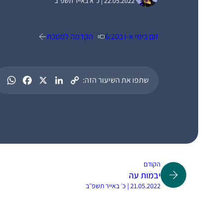
22.05.2022 | כ״א באייר תשפ״ב
זום בימי א-ו ב6:20
הקדמה למסכת
שתפו את השיעור הזה:
הקודם
יבמות עה
21.05.2022 | כ׳ באייר תשפ״ב