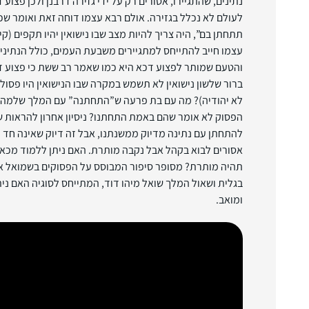
נתינים, שהתגיירו, אסורים רק על ידי גזירה דרבנן ולכן פצוע 
לעולם לא נכלל בגזירה. אולם רבא עצמו דוחה זאת ואומר 
תתחתן בם”, היה צריך להיות מצב שבו נישואין יהיו תקפים (קי
עצמו חייב להתייחס למתגיירים משבעת העמים, כולל הנתיני
והטעם שמותר לפצוע דכא היא כמו שאמר רב ששת כי פצוע 
ברור שלשון נישואין לא תשמש במקרה שבו הנישואין היו פסול
לא יהודיה)? מה עם בת פרעה ש”התחתנה” עם המלך שלמה? א
הפסוק לא אומר שהם באמת התחתנו? ניסיון אחרון להראות ש
להתחתן עם נתינה מדיוק ממשנתנו, אבל זה דיוק שאינה חד 
אסורים לבוא בקהל אבל נקבה מותרת. האם ניתן ללמוד מכאן
תהיה מותרת? מסופר סיפור המבוסס על הפסוקים בשמואל א 
בגלית ושאול המלך שואל מיהו דוד, המתייחס לסוגיה האם ני
ומואב.