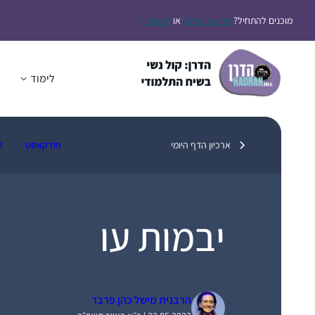
דלג
מוכנים להתחיל?
הירשמו בחינם
או
התחברו
תוכן
לימוד
ה
ארכיון הדף היומי
פודקאסט
ת
יבמות עו
הרבנית מישל כהן פרבר