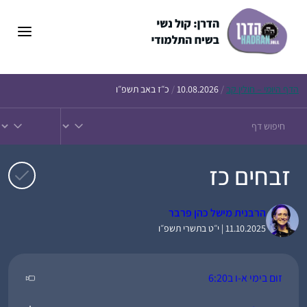
דלג
תוכן
הדף
היומי – חולין קב
/
10.08.2026
/
כ״ז באב תשפ״ו
זבחים כז
הרבנית מישל כהן פרבר
11.10.2025 | י״ט בתשרי תשפ״ו
זום בימי א-ו ב6:20