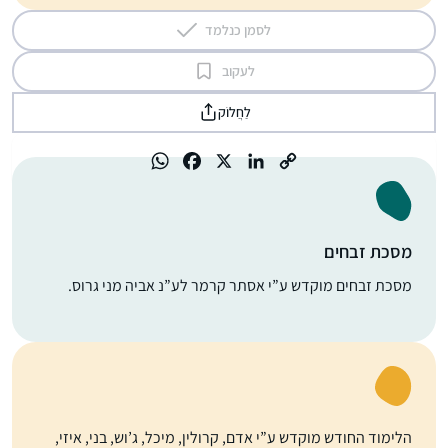
לסמן כנלמד
לעקוב
לַחֲלוֹק
מסכת זבחים
מסכת זבחים מוקדש ע”י אסתר קרמר לע”נ אביה מני גרוס.
הלימוד החודש מוקדש ע”י אדם, קרולין, מיכל, ג’וש, בני, איזי,