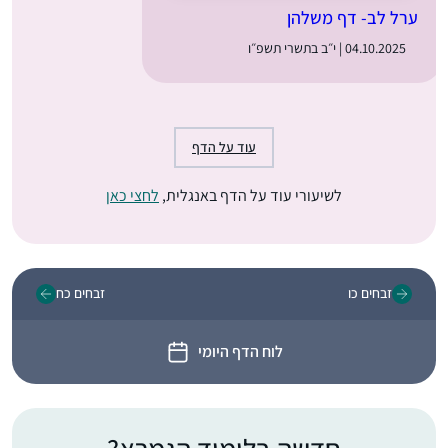
ערל לב- דף משלהן
04.10.2025 | י״ב בתשרי תשפ״ו
עוד על הדף
לשיעורי עוד על הדף באנגלית,
לחצי כאן
זבחים כו
זבחים כח
לוח הדף היומי