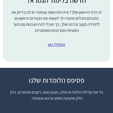
חדשה בלימוד הגמרא?
זה הדף הראשון שלך? איזו התרגשות עצומה! יש לנו בדיוק את
התכנים והכלים שיעזרו לך לעשות את הצעדים הראשונים
ללמידה בקצב וברמה שלך, כך תוכלי להרגיש בנוח גם בתוך
הסוגיות המורכבות ומאתגרות.
התחילי כאן
שמעתי על הסיום הענק
פסיפס הלומדות שלנו
של הדף היומי ע”י נשים
בבנייני האומה. רציתי גם.
גלי את קהילת הלומדות שלנו, מגוון נשים, רקעים וסיפורים. כולן
החלטתי להצטרף.
חלק מתנועה ומסע מרגש ועוצמתי.
התחלתי ושיכנעתי את
ליאת סיטרון
בעלי ועוד שתי חברות
אפרת, ישראל