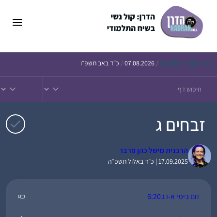
דלג
תוכן
הדף
היומי – חולין צט
/
07.08.2026
/
כ״ד באב תשפ״ו
זבחים ג
הרבנית מישל כהן פרבר
17.09.2025 | כ״ד באלול תשפ״ה
זום בימי א-ו ב6:20