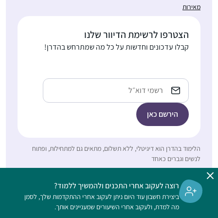
מאירות
בבנייני האומה וכל כך
התרשמתי ורציתי לקחת
חלק.. אבל לקח לי עוד
הצטרפו לרשימת הדיוור שלנו
כשנה וחצי )באמצע
אולגה מזרחי
קבלו עדכונים וחדשות על כל מה שמתרחש בהדרן!
מסיכת שבת להצטרף..
ירושלים, ישראל
הלימוד חשוב לי מאוד..
אני תמיד במרדף אחרי
כתובת
אימייל
הדף וגונבת כל פעם חצי
דף כשהילדים עסוקים
ומשלימה אח”כ אחרי
שכולם הלכו לישון..
. לא תמיד נהניתי מלימוד
הלימוד בהדרן הוא דיגיטלי, ללא תשלום, מתאים גם למתחילות, ופתוח
גמרא כילדה.,בל
לנשים וגברים כאחד
כהתבגרתי התחלתי
לאהוב את זה שוב.
רוצה לעקוב אחרי התכנים ולהמשיך ללמוד?
רבקה דרשן
התחלתי ללמוד מסכת
ביצירת חשבון עוד היום ניתן לעקוב אחרי ההתקדמות שלך, לסמן
בית שמש,
סוטה בדף היומי לפני
מה למדת, ולעקוב אחרי השיעורים שמעניינים אותך.
ישראל
כחמש עשרה שנה ואז