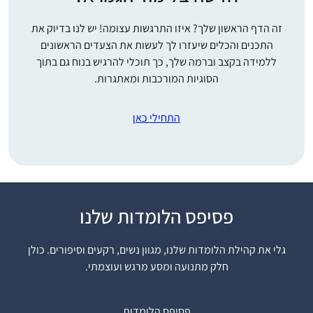
זה הדף הראשון שלך? איזו התרגשות עצומה! יש לנו בדיוק את
התכנים והכלים שיעזרו לך לעשות את הצעדים הראשונים
ללמידה בקצב וברמה שלך, כך תוכלי להרגיש בנוח גם בתוך
הסוגיות המורכבות ומאתגרות.
התחילי כאן
פסיפס הלומדות שלנו
התחלתי ללמוד דף יומי
שהתחילו מסכת כתובות,
גלי את קהילת הלומדות שלנו, מגוון נשים, רקעים וסיפורים. כולן
לפני 7 שנים, במסגרת
חלק מתנועה ומסע מרגש ועוצמתי.
קבוצת לימוד שהתפרקה
די מהר, ומשם המשכתי
רחל גולדשטיין
לבד בתמיכת האיש שלי.
עתניאל, ישראל
פסיפס הלומדות