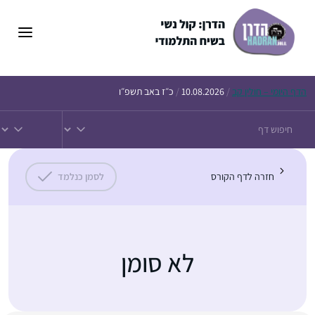
הדף
היומי – חולין קב
/
10.08.2026
/
כ״ז באב תשפ״ו
חזרה לדף הקורס
לסמן כנלמד
לא סומן