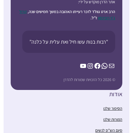
אתר הדרן מוקדש על ידי:
הרב ארט גוולד לזכר רעייתו האהובה במשך חמישים שנה,
קרול
ג’וי רובינסון
ז”ל.
"רבות בנות עשו חיל ואת עלית על כלנה”
YouTube
Instagram
Facebook
WhatsApp
Mail
© 2026 כל הזכויות שמורות להדרן
אודות
הסיפור שלנו
המורות שלנו
סיום הש”ס לנשים