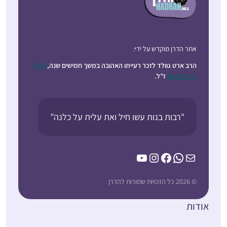
אתר הדרן מוקדש על ידי:
הרב ארט גוולד לזכר רעייתו האהובה במשך חמישים שנה,
קרול
ג’וי רובינסון
ז”ל.
"רבות בנות עשו חיל ואת עלית על כלנה”
YouTube
Instagram
Facebook
WhatsApp
Mail
© 2026 כל הזכויות שמורות להדרן
אודות