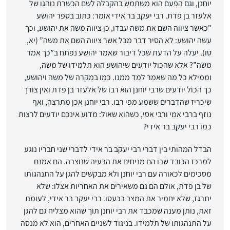
יוחנן, וגם הפעם הוא משתמש בהקבלה לשם הכשרת נוהגו של
אלעזר בן פדת. רבי יעקב בר אידי אומר: כתוב בספר יהושע
"כאשר ציווה השם את משה עבדו, כן ציווה משה את יהושע, וכך
עשה יהושע: לא הסיר דבר מכל אשר ציווה השם את משה” (יא,
טו). יעלה על הדעת שכל דיבור שאמר יהושע נפתח ב”כך אמר
משה”? אלא שהכול יודעים שיהושע הוא תלמידו של משה,
וממילא כל מה שאמר למד ממנו. כמו במקרה של משה ויהושע,
כך הכול יודעים שרבי יוחנן הוא רבו של אלעזר בן פדת ואין צורך
שיכריז שהדברים ששמע מפי רבו. רבי יוחנן אכן מתרצה, ואף
נוזף ברבי אמי ורבי אסי, כשהוא שאול: מדוע אינכם יודעים לרצות
כמו רבי יעקב בר אידי?
הבדל המהותי בין דברי רבי יעקב בר אידי לדברי שני חבריו נוגע
למרכז הכובד שבו הם מניחים את הבעיה שנוצרה. הם אמנם
מסכימים לכאורה עם רבי יוחנן ולא מבקשים להגן על התנהגותו
של בן פדת, אולם הם גם משאירים את האחריות אצלו: שלא
יתרגז, שלא יחמיר את המצב בכעסו. רבי יעקב בר אידי, לעומת
זאת, נותן מענה שמכבד את רבי יוחנן תוך שהוא מצליח גם להגן
על התנהגותו של תלמידו. בניגוד לשניים האחרים, הוא לא מנסה