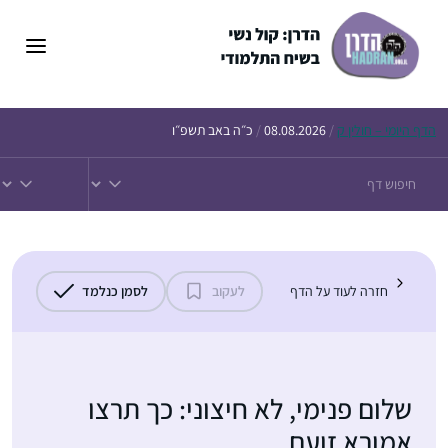
דלג
תוכן
הדף
היומי – חולין ק
/
08.08.2026
/
כ״ה באב תשפ״ו
חזרה לעוד על הדף
לעקוב
לסמן כנלמד
שלום פנימי, לא חיצוני: כך תרצו
אמורא זועם