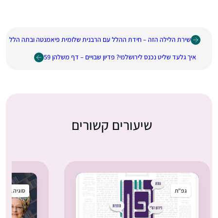
שירת הלילה הזה – חידת ההלל עם הרבנית שלומית פיאמנטה ובתה הלל
איך גלעד שליט נכנס לירושלמי? פדיון שבויים – דף משלהן 59
שיעורים קשורים
גפ”ת
סוגיה בקטנ