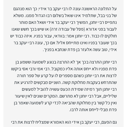
על התלונה הראשונה עונה לו רבי יעקב בר אידי: כך הוא מנהגם
של בני בבל, שתלמיד אינו שואל בשלום רבו הגדול ממנו. משלא
נתפייס רבי יוחנן, המשיך רבי יעקב בר אידי ושאל האם מותר
לעבור בפני אדורא (פסל של עבודה זרה) או שיש בכך חשש שאנו
חולקים לו כבוד. רבי יוחנן אמר: בוודאי, עבור בפניו. איזה כבוד יש
בכך שעובר בפניו ואינו מתייחס אליו? אם כך, עונה רבי יעקב בר
אידי, טוב עשה אלעזר בן פדת שנחבא בפניך.
רבי יוחנן התרצה בכך אך לא התרצה בנוגע לשמועה ששמע בן
פדת מפניו ולא ייחס אותה אליו כמקובל. רבי אמי ורבי אסי ביקשו
לרצות את רבי יוחנן כשהם מספרים לו על קרע של ספר תורה
שהתרחש בעקבות מחלוקת קשה. השניים מבקשים להרגיע את
רבי יוחנן תוך רמיזה שמידת הכעס עשויה להוביל למעשים
שליליים, אבל רבי יוחנן לא מתרשם. המקרים שונים לאין שיעור
ואין כל קשר בין מחלוקת שהביאה לכדי קרע לשמועה שאמר בן
פדת מבלי לייחס אותה לרבו.
גם הפעם, רבי יעקב בן אידי הוא האמורא שמצליח לרצות את רבי