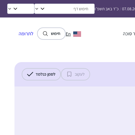
07.08.
/
כ״ד באב תשפ״ו
 סוכה
לתרומה
En
חיפוש
לעקוב
לסמן כנלמד