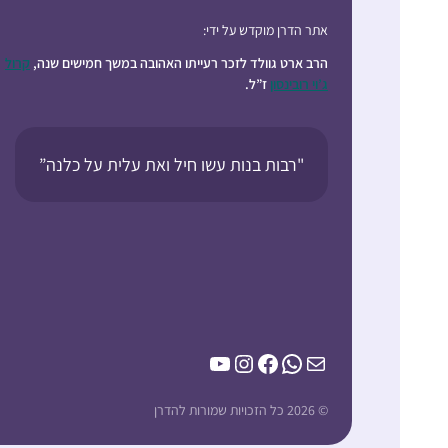
אתר הדרן מוקדש על ידי:
הרב ארט גוולד לזכר רעייתו האהובה במשך חמישים שנה,
קרול
ג’וי רובינסון
ז”ל.
"רבות בנות עשו חיל ואת עלית על כלנה”
YouTube
Instagram
Facebook
WhatsApp
Mail
© 2026 כל הזכויות שמורות להדרן