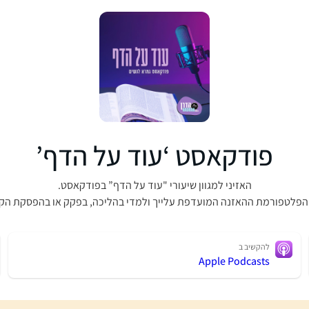
פודקאסט ‘עוד על הדף’
האזיני למגוון שיעורי "עוד על הדף” בפודקאסט.
הפלטפורמת ההאזנה המועדפת עלייך ולמדי בהליכה, בפקק או בהפסקת הק
להקשיב ב
Apple Podcasts