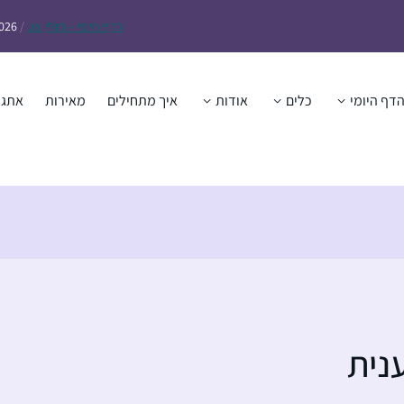
הדף
היומי – חולין צט
/
2026
דף היומי
כלים
אודות
איך מתחילים
מאירות
אתגר
ענית