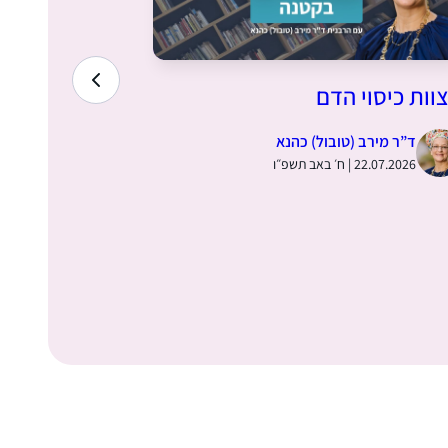
וות כיסוי הדם
סוכה ל עם א
ד”ר מירב (טובול) כהנא
הרבנית אב
22.07.2026 | ח׳ באב תשפ״ו
20.07.2026 | ו׳ באב תש