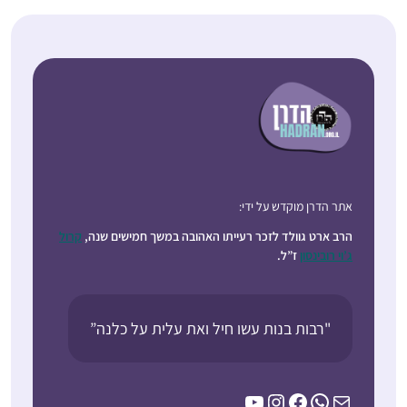
אתר הדרן מוקדש על ידי:
הרב ארט גוולד לזכר רעייתו האהובה במשך חמישים שנה,
קרול
ג’וי רובינסון
ז”ל.
"רבות בנות עשו חיל ואת עלית על כלנה”
YouTube
Instagram
Facebook
WhatsApp
Mail