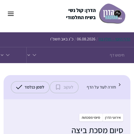
דלג
תוכן
הדף
היומי – חולין צח
/
06.08.2026
/
כ״ג באב תשפ״ו
חזרה לעוד על הדף
לעקוב
לסמן כנלמד
אירועי הדרן
סיומי מסכתות
סיום מסכת ביצה