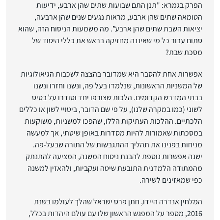
הפרק בגמרא: "תנן התם שבועות שתים שהן ארבע, ידיעות
הטומאה שתים שהן ארבע, מראות נגעים שנים שהן ארבעה,
יציאות השבת שתים שהן ארבע”. מה משמעות הניסוח הזה, שהוא
סתום עבור כל מי שאיננה מחזיקה בראש את כללי היסוד של
מסכת שבת?
אפשרות אחת להסבר היא שמדובר בהצצה לשכבות הגיאולוגיות
של המשניות הראשונות, שנלמדו בעל פה, ונשנו וחזרו ונשנו
בבתי המדרש הקדומים. הלכות שצורפו יחד וסודרו על בסיס
לשוני (כמו במקרה שלנו), על פי שם הדובר, ביטויי לשון או כללים
הלכתיים. ההלכות העתיקות הללו, שהפכו למשניות, משוקעות
במסכתות שאמורות להיות מסדרות באופן שיטתי, אך למעשה
מניחות בפנינו את תהליך ההתגבשות של התורה שבעל-פה.
ישנה אפשרות נוספת להבנת ניסוח המשנה, המציעה להתנתק
מהמתודה הלמדנית התובעת שיטה ועקביות, ולהאזין למשנה
כפי שמאזינים לשירה.
המלחין אנדרה היידו, חתן פרס ישראל שהלך לעולמו בשנת
2016, מספר על המפגש הראשון שלו עם עולם היהדות בכלל,