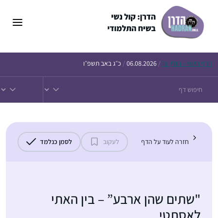
דלג
תוכן
הדף
היומי – חולין צז
/
06.08.2026
/
כ״ג באב תשפ״ו
חזרה לעוד על הדף
לעקוב
לסמן כנלמד
"שתים שהן ארבע” – בין האתי
לאסתטי