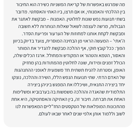
מה שמרגש באפשרות של קריאת המשניות כשירה הוא החיבור
בין ההלכתי והאמנותי, או אם תרצו, ביו האתי והאסתטי. מדובר
בשתי תנועות נפש שונות לחלוטין. האמנות – מבקשת לאתגר את
הגבולות, מרשה לעצמה לשאול שאלות הנותרות ללא תשובה
ומבקשת לקחת אותנו למחוזות של הערעור ופריעת הסדר.
ה’אתי’ – המעשה הראוי מן הבחינה המוסרית, צועד בדיוק בכיוון
הפוך: ככל קובץ חוקי, אף ההלכה מבקשת להגדיר את המותר
והאסור, הטמא והטהור או המקודש והמחולל. ארגז הכלים שלה,
הכולל זמנים ומידות, שונה לחלוטין מהמתודות בהן מחזיק
האומן, ומטרתה להניח תשתית חד משמעית לאופני ההתנהגות
של האדם הדתי. שתי תנועות הנפש הללו, השירה וההלכה, נוצקו
יחד ביצירה התנאית, ושיכללו את המפגש ביניהן ביצירה
התלמודית שהאגדה וההלכה משמשות בה בערבוביא ומשלימות
האחת את חברתה. חיבור זה, בין האתיקה והאסתטיקה, היא אחת
מהתכונות המופלאות של הטקסטים החז”ליים המאפשרות לנו
לשוב וללמוד אותן אלפי שנים לאחר שבאו לעולם.