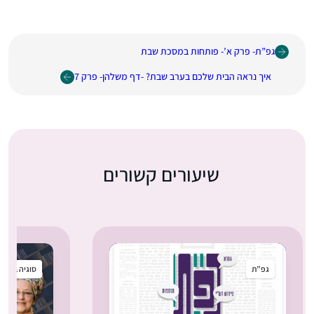
גפ”ת- פרק א’- פותחות במסכת שבת
איך נראה הבית שלכם בערב שבת? -דף משלהן- פרק 7
שיעורים קשורים
גפ”ת
סוגיה בקטנ