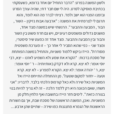
ולשון המשנה בפרט: "הדבר התחיל יום אחד ברומא, כשעסקתי
בכתיבת מוסיקה לסרט. היה לי שם חבר דתי, שהיה עורך הסרט
ובזמנו הפנוי הוא ישב ולמד. רציתי לברר מה הוא לומד, והוא
תרגם לי לצרפתית את המשנה : "ארבעה אבות נזיקין – השור ,
הבור , המבעה וההבער ". הרגשתי שיש במשנה מצד אחד,
מושגים גדולים ומשפטים רעיוניים, ויש גם חרוז פשוט בין השור
והבור ובין המבעה וההבער. מצד אחד זה כמעט שיר סימטרי,
ומצד שני – כפי שהוא הסביר לי אחר כך – זו מערכת משפטית
מסודרת”. היידו ביקש ללמוד משניות, והתחיל במשנה הפותחת
של מסכת ברכות: "הקורא את שמע ולא השמיע לאזנו – יצא, רבי
יוסי אומר: לא יצא. קרא ולא דקדק באותיותיה – ר ‘ יוסי אומר:
יצא, ר ‘ יהודה אומר: לא יצא. הקורא למפרע – לא יצא. קרא
וטעה – יחזור למקום שטעה”. מן ההתחלה התייחס היידו אל
המשניות כאל שירה ולא כאל קורפוס הלכתי בלבד. לדבריו: "אני
חשתי, שאם הכוונה היא רק ללמד הלכה – זה לא צריך להיות בנוי
בצורה כזאת ". לימים חזר היידו בתשובה ואף הלחין חלק מן
המשניות. ואכן, המשנה הראשונה של מסכת שבת, אך גם השורות
הראשונות של הגמרא מתנגנות כמו שירה – שתיים שהן ארבע…