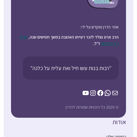
אתר הדרן מוקדש על ידי:
הרב ארט גוולד לזכר רעייתו האהובה במשך חמישים שנה,
קרול
ג’וי רובינסון
ז”ל.
"רבות בנות עשו חיל ואת עלית על כלנה”
YouTube
Instagram
Facebook
WhatsApp
Mail
© 2026 כל הזכויות שמורות להדרן
אודות
הסיפור שלנו